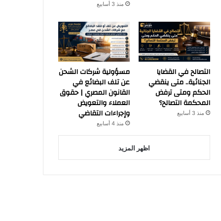
منذ 3 أسابيع
التصالح في القضايا
مسؤولية شركات الشحن
الجنائية.. متى ينقضي
عن تلف البضائع في
الحكم ومتى ترفض
القانون المصري | حقوق
المحكمة التصالح؟
العملاء والتعويض
وإجراءات التقاضي
منذ 3 أسابيع
منذ 4 أسابيع
اظهر المزيد