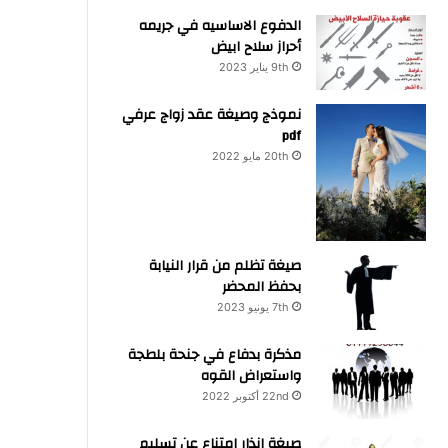
الدفوع الاساسيه في جريمه
أحراز سلاح ابيض
9th يناير 2023
نموذج وصيغة عقد زواج عرفي
pdf
20th مايو 2022
صيغة تظلم من قرار النيابة
بحفظ المحضر
7th يونيو 2023
مذكرة بدفاع في جنحة بلطجة
واستعراض القوه
22nd أكتوبر 2022
صيغة انذار امتناع عن تسليم