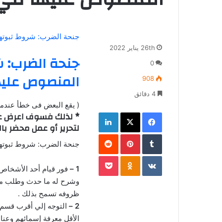
جنحة الضرب: شروط ثبوتها
26th يناير 2022
جنحة الضرب: ش
0
المنصوص عليه
908
4 دقائق
( يقع البعض فى خطأ عندما 
فيسبوك
‫X
لينكدإن
* لذلك فسوف اعرض على
لتحرير أو عمل محضر با
‏Tumblr
بينتيريست
‏Reddit
جنحة الضرب: شروط ثبوتها
‏VKontakte
Odnoklassniki
‫Pocket
1 –
فور قيام أحد الأشخاص 
وشرح له ما حدث وطلب منه 
ظروفه تسمح بذلك .
2 –
التوجه إلي أقرب قسم
الأقل معرفة إسمائهم وعناو