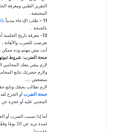
التقرير الطبي ومعرفة الحا
المختصة .
11 –
طلب الإدعاء مدنياً
بال
بالجنحة .
12-
معرفة تاريخ الجلسة أ
تعرضت للضرب والأهانة ،
أنت مش مهتم وده ممكن يك
جنحة الضرب: شروط ثبوتها
لازم يبقي معك المحامي ا
ولازم حضرتك تتابع المحا
ميضعش …..
لازم تطالب بحقك وتابع ح
جنحة الضرب
أو الجرح تُع
المجني عليه أو عجزه عن أداء 
أما إذا تسبب الضرب أو ال
عقوبتها.