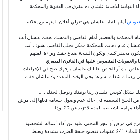
لة النهائية للاصابة علشان ده بيفرق في العقوبة والمحكمة
تعويض
أمام النيابة علشان هي تتولي أعلان المتهم مع إعلانه
مام المحكمة والحضور أمام القاضي والتمسك بحقك علشان أنت
 علشان عدم ذهابك للمحكمة ممكن يخلي القاضي يشوف أنت
ون محضر كيدي وتكون النتيجة ضياع حقك وبراءة المتهم .
 والعقوبات المنصوص عليها في القانون المصري
لخاص بيك أو الخاص بعائلتك علشان يوجهك صح في الإجراءات ،
مي بيعملك شغلك بسرعة وفي الوقت المحدد ولا علشان حقك
قك بشكل كويس علشان ربنا يوفقك وتوصل لحقك …..
د من الجنح البسيطة في حالة عدم وصول جسامة فعلها إلى مرض
مهامه الشخصية لمدة لا تزيد عن 20 يومًا.
جرح في مرض أو عجز المجني عليه عن أداء أعماله الشخصية
لمدة تزيد عن 20 يومًا وفقًا للمادة 241 عقوبات فتصبح جنحة الضرب مشددة ويغلط