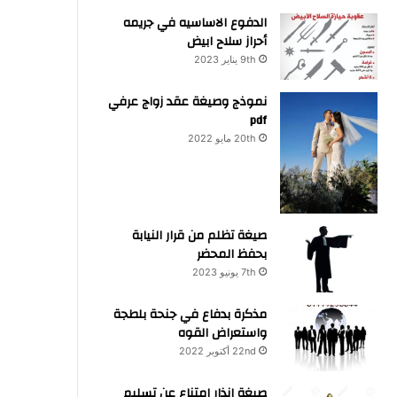
الدفوع الاساسيه في جريمه
أحراز سلاح ابيض
9th يناير 2023
نموذج وصيغة عقد زواج عرفي
pdf
20th مايو 2022
صيغة تظلم من قرار النيابة
بحفظ المحضر
7th يونيو 2023
مذكرة بدفاع في جنحة بلطجة
واستعراض القوه
22nd أكتوبر 2022
صيغة انذار امتناع عن تسليم