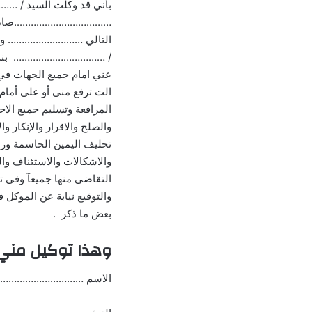
بأني قد وكلت السيد / …
التالي ……………………… وذلك ف
/ …………………………… بنت ال
عني امام جميع الجهات في 
الت ترفع منى أو على أمام
المرافعة وتسليم جميع الاح
والصلح والاقرار والإنكار و
تحليف اليمين الحاسمة ورد
والاشكالات والاستئناف وال
التقاضى منها جميعآ وفى تق
والتوقيع نيابة عن الموكل 
بعض ما ذكر .
وهذا توكيل مني بذ
الاسم …………………………