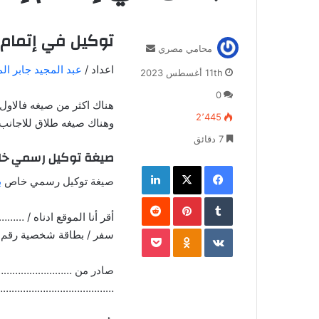
توكيل في إتمام إ
أرسل
محامي مصري
بريدا
اعداد /
عبد المجيد جابر ال
11th أغسطس 2023
إلكترونيا
0
هناك اكثر من صيغه فالاول
2٬445
وهناك صيغه طلاق للاجانب 
7 دقائق
صيغة توكيل رسمي خا
فيسبوك
‫X
لينكدإن
صيغة توكيل رسمي خاص
ب
بينتيريست
أقر أنا الموقع ادناه 
‫Pocket
Odnoklassniki
سفر / بطاقة شخصية رق
……………………………………