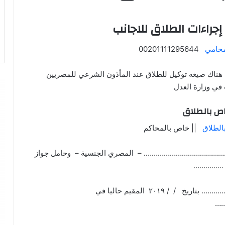
جراءات الطلاق للاجانب
محامي
00201111295644
 هناك صيغه توكيل للطلاق عند المأذون الشرعي للمصريين
في وزارة العدل
ص بالطلاق
الطلاق
|| خاص بالمحاكم
/ …………………………………………. – المصري الجنسية – وحامل جواز
م ……………
صادر من ………………………………. بتاريخ / / ۲۰۱۹ المقيم حاليا في
…