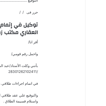
التوقيع ……………………
حرر فى / /
توكيل في إتمام إ
العقاري مكتب ز
أقر انا/
واحمل رقم قومي/
بأنني وكلت الأستاذ/عبد ا
/28301262102411
في اتمام اجراءات طلاقي من
والتوقيع علي عقد طلاقي ا
واستلام قسيمة الطلاق .