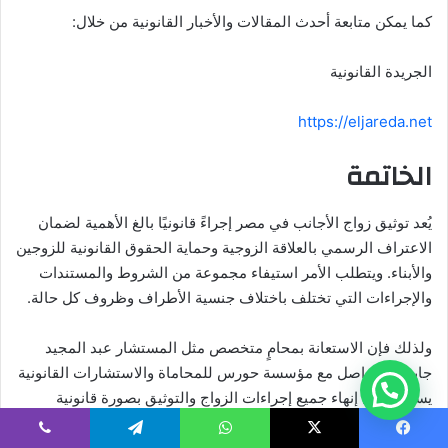
كما يمكن متابعة أحدث المقالات والأخبار القانونية من خلال:
الجريدة القانونية
https://eljareda.net
الخاتمة
يُعد توثيق زواج الأجانب في مصر إجراءً قانونيًا بالغ الأهمية لضمان
الاعتراف الرسمي بالعلاقة الزوجية وحماية الحقوق القانونية للزوجين
والأبناء. ويتطلب الأمر استيفاء مجموعة من الشروط والمستندات
والإجراءات التي تختلف باختلاف جنسية الأطراف وظروف كل حالة.
ولذلك فإن الاستعانة بمحامٍ متخصص مثل المستشار عبد المجيد
جابر أو التواصل مع مؤسسة حورس للمحاماة والاستشارات القانونية
يساعد على إنهاء جميع إجراءات الزواج والتوثيق بصورة قانونية
سليمة وسريعة، مع ضمان الاعتراف بالعقد داخل مصر وخارجها
وحماية حقوق جميع الأطراف وفقًا لأحكام القانون.
يسبوك
‫X
واتساب
تيلقرام
ڤايبر