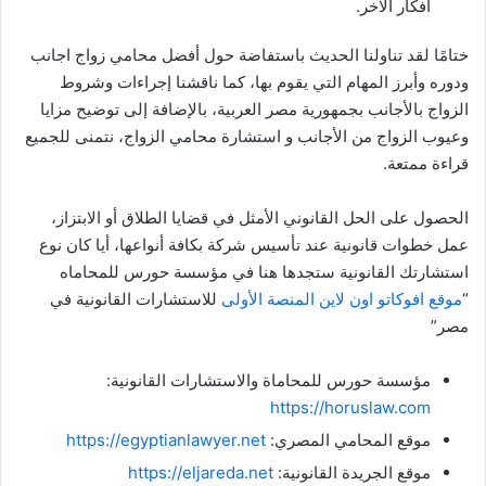
أفكار الآخر.
ختامًا لقد تناولنا الحديث باستفاضة حول أفضل محامي زواج اجانب
ودوره وأبرز المهام التي يقوم بها، كما ناقشنا إجراءات وشروط
الزواج بالأجانب بجمهورية مصر العربية، بالإضافة إلى توضيح مزايا
وعيوب الزواج من الأجانب و استشارة محامي الزواج، نتمنى للجميع
قراءة ممتعة.
الحصول على الحل القانوني الأمثل في قضايا الطلاق أو الابتزاز،
عمل خطوات قانونية عند تأسيس شركة بكافة أنواعها، أيا كان نوع
استشارتك القانونية ستجدها هنا في مؤسسة حورس للمحاماه
“
موقع افوكاتو اون لاين المنصة الأولى
للاستشارات القانونية في
مصر”
مؤسسة حورس للمحاماة والاستشارات القانونية:
https://horuslaw.com
موقع المحامي المصري:
https://egyptianlawyer.net
موقع الجريدة القانونية:
https://eljareda.net