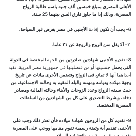
الأهلى المصرى بمبلغ خمسين ألف جنيه باسم طالبة الزواج
المصرية، وذلك إذا ما جاوز فارق السن بينهما 25 سنة
.
6-
يجب أن تكون
إقامة
الأجنبى في مصر بغرض غير السياحة
.
7-
آلا يقل سن الزوج والزوجة عن
۲۱
عاما
.
8-
تقديم الأجنبى شهادتين صادرتين من
الجهة
المختصة فى الدولة
التى يحمل
جنسيتها أو من قنصليتها فى جمهورية مصر العربية، تفيد
أحداهما أنها لا تمانع
فى الزواج وتتضمن الأخرى بيانات عن تاريخ
وجهة ميلاده وديانته ومهنته والبلد المقيم به وحالته الاجتماعية، من
حيث سبقه الزواج وعدد الزوجات والأبناء وحالته المالية ومصادر
دخله، وبشرط التصديق على كل من الشهادتين من السلطات
المصرية المختصة
.
9-
تقديم كل من الزوجين شهادة ميلاده فأن تعذر ذلك وجب على
الأجنبى تقديم أية وثيقة رسمية تقوم
مقامها
ووجب على المصرية
تقديم صورة رسمية من واقعة قيد الميلاد
.