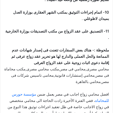
10-
اتمام إجراءات التوثيق بمكتب الشهر العقارى بوزارة العدل
بميدان لاظوغلي
.
11-
التصديق على عقد الزواج من مكتب التصديقات بوزارة الخارجية
.
ملحوظة :- هناك بعض السفارات تتعنت فى إصدار شهادات عدم
الممانعة والحل العملى والدارج لها هو تحرير عقد زواج عرفى ثم
إقامة دعوى اثبات زوجية على عقد الزواج العرفى
محامي مصرى,محامي فى مصر,مكتب محامي مصرى,مكتب محاماة
فى مصر,محامي إستشارات قانونية,محامى تاسيس شركات فى
مصر,محامي بالقاهرة
افضل محامي زواج اجانب في مصر يعمل ضمن
مؤسسة حورس
للمحاماه
، ففي الفترة الأخيرة زادت الحاجة الى محامي متخصص
في زواج الاجانب خاصة في ظل تعقيد اجراءات توثيق هذا النوع من