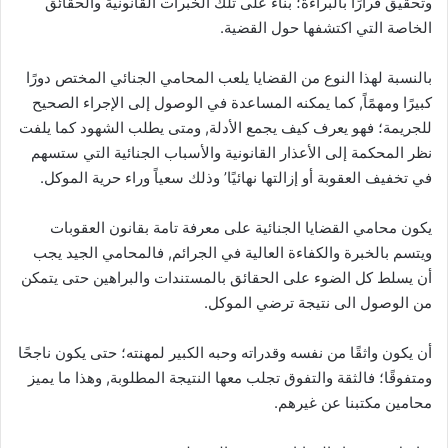
وتحقيق قرارًا بالبراءة؛ بناء على تلك الخبرات القانونية والحقائق
الخاصة التي اكتشفها حول القضية.
بالنسبة لهذا النوع من القضايا يلعب المحامي الجنائي المختص دورًا
كبيرًا ومهمًاً, كما يمكنه المساعدة في الوصول إلى الإجراء الصحيح
للجريمة؛ فهو يعرف كيف يجمع الأدلة, ومتى يطلب الشهود كما يلفت
نظر المحكمة إلى الأعذار القانونية والأسباب الجنائية التي ستسهم
في تخفيف العقوبة أو إزالتها نهائيًا’ وذلك سعياً وراء حرية الموكل.
يكون محامي القضايا الجنائية على معرفة تامة بقانون العقوبات
ويتسم بالخبرة والكفاءة العالية في الجرائم, فالمحامي الجيد يجب
أن يسلط كل الضوء على الحقائق بالمستندات والبراهين حتى يتمكن
من الوصول الى نتيجة ترضي الموكل.
أن يكون واثقًا من نفسه وقدراته وحبه الكبير لمهنته؛ حتى يكون ناجحًا
ومتفوقًا؛ فالثقة والتفوق تجلب معها النتيجة المطلوبة, وهذا ما يميز
محامين مكتبنا عن غيرهم.