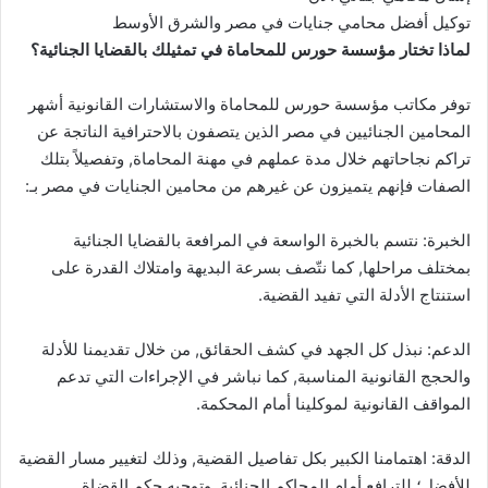
توكيل أفضل محامي جنايات في مصر والشرق الأوسط
لماذا تختار مؤسسة حورس للمحاماة في تمثيلك بالقضايا الجنائية؟
توفر مكاتب مؤسسة حورس للمحاماة والاستشارات القانونية أشهر
المحامين الجنائيين في مصر الذين يتصفون بالاحترافية الناتجة عن
تراكم نجاحاتهم خلال مدة عملهم في مهنة المحاماة, وتفصيلاً بتلك
الصفات فإنهم يتميزون عن غيرهم من محامين الجنايات في مصر بـ:
الخبرة: نتسم بالخبرة الواسعة في المرافعة بالقضايا الجنائية
بمختلف مراحلها, كما نتّصف بسرعة البديهة وامتلاك القدرة على
استنتاج الأدلة التي تفيد القضية.
الدعم: نبذل كل الجهد في كشف الحقائق, من خلال تقديمنا للأدلة
والحجج القانونية المناسبة, كما نباشر في الإجراءات التي تدعم
المواقف القانونية لموكلينا أمام المحكمة.
الدقة: اهتمامنا الكبير بكل تفاصيل القضية, وذلك لتغيير مسار القضية
للأفضل؛ للترافع أمام المحاكم الجنائية, وتوجيه حكم القضاة