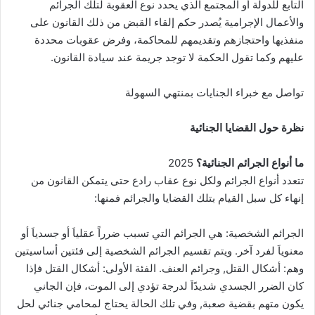
التابع للدولة أو المجتمع الذي يحدد نوع العقوبة لتلك الجرائم
والأعمال الإجرامية يُصدر حكم إلقاء القبض من ذلك القانون على
منفذيها واحتجازهم وتقديمهم للمحاكمة، وفرض عقوبات محددة
عليهم وكما تقول الحكمة لا توجد جريمة عند سيادة القانون.
تواصل مع خبراء الجنايات بمنتهي السهولة
نظرة حول القضايا الجنائية
ما أنواع الجرائم الجنائية؟
2025
تتعدد أنواع الجرائم ولكل نوع عقاب رادع حتى يتمكن القانون من
إنهاء كل سبل القيام بتلك القضايا والجرائم فمنها:
الجرائم الشخصية: هي الجرائم التي تسبب ضرراً عقلياَ أو جسدياَ أو
معنوياَ لفرد آخر. ويتم تقسيم الجرائم الشخصية إلى فئتين أساسيتين
وهم: أشكال القتل, وجرائم العنف. الفئة الأولى: أشكال القتل فإذا
كان الضرر الجسدي شديدًاَ لدرجة تؤدي إلى الموت، فإن الجاني
يكون متهم بقضية صعبة, وفي تلك الحالة يحتاج لمحامي جنائي لحل