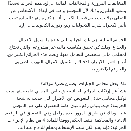
المخالفات المرورية والمخالفات المالية … إلخ. هذه الجرائم تحديدًا
يمنعها القانون, وذلك لأن المجتمع يرغب في إيقاف الأشخاص عن
التحلي بها؛ حيث يضم قضايا الكحول أنواع كثيرة منها: القيادة تحت
تأثير الكحول, شرب الكحوليات وبيع وتوريد الكحوليات … إلخ.
الجرائم المالية: هي تلك الجرائم التي عادة ما تشمل الاحتيال
والخداع, وذلك كي تحقق مكاسب مالية غير مشروعة، والتي تحتاج
لمحامي مالي متخصص للتعامل معها. وتضم هذه الجرائم الكثير من:
أنواع الغش، الابتزاز، الاختلاس، غسيل الأموال، التهرب الضريبي
والجرائم الإلكترونية.
ماذا يفعل محامي الجنايات ليضمن نصرة موكله؟
ينشأ عن إرتكاب الجرائم الجنائية حق خاص بالمجني عليه حينها يجب
توكيل محامي جنائي للتعويض عن الأضرار التي حدثت له نتيجة
الجريمة؛ حيث يتولى رفع دعوى عامة للحصول على حق المجني
عليه, وذلك عن طريق المرور بعدة مراحل وهي: التحقيق في الواقعة,
الإدعاء والمحاكمة. تنفيذ الحكم, ووفقاً للمادة 4 من نظام الإجراءات
الجزائية؛ فإنه يحق لكل متهم الإستعانة بمحامٍ للدفاع عنه أثناء