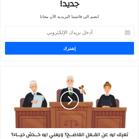
جديد!
انضم الى قائمتنا البريدية الآن مجانا
أدخل
بريدك
الإلكتروني
تعرف
ايه
عن
الفـعل
الفاضــح؟
ويعني
ايه
خــدش
حيــاء؟
تعرف ايه عن الفـعل الفاضــح؟ ويعني ايه خــدش حيــاء؟