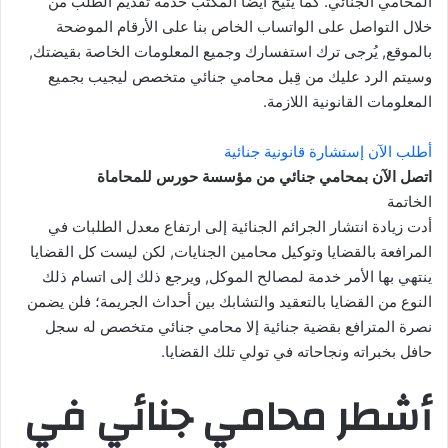
المحامي الجنائي. كما يتيح أيضًا المكتب خدمة تقديم الطلب من
خلال التواصل على الواتساب الخاص بنا على الأرقام الموضحة
بالموقع, يُرجى ترك استفسارك وجميع المعلومات الخاصة بقيضتك,
وسيتم الرد عليك من قِبل محامي جنائي متخصص ليجيب بجميع
المعلومات القانونية اللازمة.
أطلب الآن إستشارة قانونية جنائية
اتصل الآن بمحامي جنائي من مؤسسة حورس للمحاماة
الخاتمة
أدت زيادة انتشار الجرائم الجنائية إلى ارتفاع معدل الطلبات في
المرافعة بالقضايا وتوكيل محامين الجنايات, لكن ليست كل القضايا
ينتهي بها الأمر خدمة لمصالح الموكل, ويرجع ذلك إلى اتسام ذلك
النوع من القضايا بالتعقيد والتشابك بين أحداث الجريمة؛ فلن يضمن
نصرة المترافع بقضية جنائية إلا محامي جنائي متخصص له سجل
حافل بخبراته ونجاحاته في تولي تلك القضايا.
أشطر محامي جنائي في