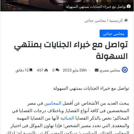
تواصل مع خبراء الجنايات بمنتهي السهولة
الرئيسية
/
محامي جنائي
محامي جنائي
تواصل مع خبراء الجنايات بمنتهي
السهولة
أرسل
محامي مصري
29th مايو 2023
0
457
12 دقائق
بريدا
إلكترونيا
تواصل مع خبراء الجنايات بمنتهي السهولة
يبحث العديد من الأشخاص عن أفضل
المحامين
في مصر
المتخصصين فى كافة أنواع القضايا, وباختلاف درجات القضايا في
المحاكم؛ نخص بالذكر القضايا
الجنائية
لأنها من القضايا المهمة
والمعقدة, التي تحدد مصير الشخص؛ فإذا تهاون الموكل فى اختيار
المحامي الجنائي المناسب؛ سيكون المصير كارثي بالنسبة له؛ لذلك