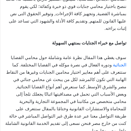
ننصح باختيار محامي جنايات قوي ذو خبرة وكفائة؛ لكي يقوم
بمباشرة القضية, وتجهيز كافة الإجراءات, وتوفير الحقوق التى نص
عليها القانون للمتهم, وتقديم كافة الأدلة والشهود التي تساعد على
إثبات براءته.
تواصل مع خبراء الجنايات بمنتهي السهولة
سوف يغطي هذا المقال نظرة عامة وشاملة حول محامي القضايا
الجنائية
ودوره الفعال في نصرة موكله في القضايا المختلفة. كما
ستتعرف على أهم معايير اختيار محامين الجنايات وغيرها من النقاط
الهامة التي تكون كالمرشد لكل من يبحث عن محامي جنائي في
مصر والشرق الأوسط, كما سنعرض أهم أنواع القضايا الجنائية,
وبعض الأسباب التي تحمل في مصداقيتها اثباتًا يجعلك تلجأ إلى
محامي متخصص من مكاتبنا في المجموعة التجارية والبحرية
للمحاماة والاستشارات القانونية وختامًا بالمقال ستتعرف على
طريقة التواصل معنا عبر عدة طرق غير التواصل المباشر في حالة
كنت من خارج مصر فنحن نسعى إلى تقديم الخدمة القانونية الشاملة
داخل مصر وخارجها.