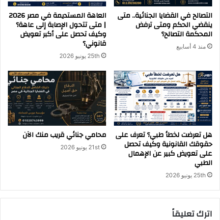
التصالح في القضايا الجنائية.. متى
العاهة المستديمة في مصر 2026
ينقضي الحكم ومتى ترفض
| متى تتحول الإصابة إلى عاهة؟
المحكمة التصالح؟
وكيف تحصل على أكبر تعويض
قانوني؟
منذ 4 أسابيع
25th يونيو 2026
هل تعرضت لخطأ طبي؟ تعرف على
محامي جنائي قريب منك الآن
حقوقك القانونية وكيف تحصل
21st يونيو 2026
على تعويض كبير عن الإهمال
الطبي
25th يونيو 2026
اترك تعليقاً