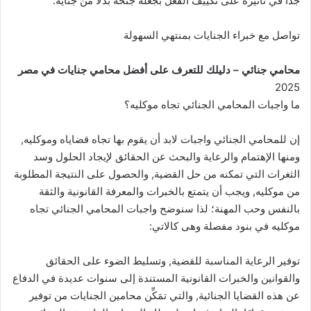
جدًا في تأثيره على تكييف الفعل بجعله جنحة بدلاً من جناية.
تواصل مع خبراء الجنايات بمنتهي السهولة
محامي جنائي – دليلك للتعرف على أفضل محامي جنايات في مصر
2025
ما واجبات المحامي الجنائي تجاه موكليه؟
إن للمحامي الجنائي واجبات لابد أن يقوم بها تجاه قضاياه وموكليه,
ومنها الإهتمام والرعاية والبحث عن الحقائق لإيجاد الحلول وسد
الثغرات التي تمكنه من حل القضية, والحصول على النتيجة المطلوبة
من موكليه, ويجب أن يتمتع بالخبرات والمعرفة القانونية والثقة
بالنفس وحب المهنة؛ لذا سنوضح واجبات المحامي الجنائي تجاه
موكليه في بنود مفصلة وهى كالاتي:
توفير الرعاية المناسبة للقضية, وتسليط الضوء على الحقائق
والقوانين والخبرات القانونية المستندة إلى سنوات عديدة في الدفاع
عن هذه القضايا الجنائية, والتي تمَكِّن محامين الجنايات من توفير