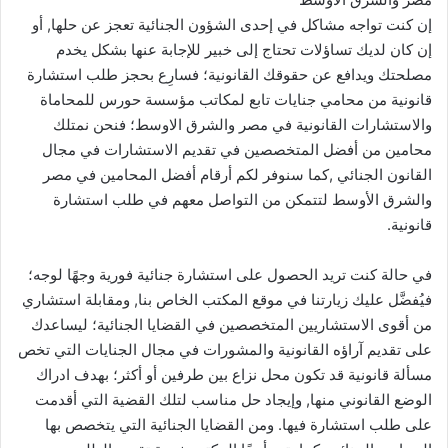
إن كنت تواجه مشاكل في إحدى الشؤون الجنائية تعجز عن حلها, أو
إن كان لديك تساؤلات تحتاج إلى خبير للإجابة عنها بشكل يخدم
مصلحتك ويدافع عن حقوقك القانونية؛ فسارِع بحجز طلب استشارة
قانونية من محامي جنايات تابع لمكاتب مؤسسة حورس للمحاماة
والاستشارات القانونية في مصر والشرق الاوسط؛ فنحن نمتلك
محامين من أفضل المتخصصين في تقديم الاستشارات في مجال
القانون الجنائي ,كما سنوفر لكم أرقام أفضل المحامين في مصر
والشرق الأوسط لتتمكن من التواصل معهم في طلب استشارة
قانونية.
في حالة كنت تريد الحصول على استشارة جنائية فورية وجهًا لوجه؛
فيُفضَّل عليك زيارتنا في موقع المكتب الخاص بنا, ومقابلة استشاري
من أقوى الاستشاريين المتخصصين في القضايا الجنائية؛ ليساعدك
على تقديم آراؤه القانونية والمشورات في مجال الجنايات التي تخص
مسألة قانونية قد تكون محل نزاع بين طرفين أو أكثر؛ بهدف ادراك
الوضع القانوني منها, وإيجاد حل مناسب لتلك القضية التي أقدمت
على طلب استشارة فيها. ومن القضايا الجنائية التي يتخصص بها