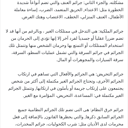
مشكلته. والجزء الثاني: جرائم العنف والتي تضم أنواعاَ شديدة
الخطورة مثل: الاعتداء, الحريق المتعمد، الضرب، إساءة معاملة
الأطفال، العنف المنزلي، الخطف، الاغتصاب وهتك العرض.
جرائم الملكية: هي التدخل في ممتلكات الغير ، وبالرغم من أنها قد لا
تضم ضرراَ عقلياَ أو جسدياَ لفرد آخر إلا إنها تؤدي إلى الحرمان من
استخدام الممتلكات أو التمتع بها وحرمان الشخص منها وتتمثل تلك
الجرائم في جرائم السرقة والتي تشمل عمليات السطو، السرقة،
سرقة السيارات والمجوهرات أو المال.
جرائم التحريض: هي الجرائم والأفعال التي تساهم في ارتكاب
الجرائم الأخرى، وتحتاج الجرائم الغير مكتملة إلى أكثر من شخص
يجتمعون على إرتكاب جريمة أو يأملون في ارتكابها, وتتمثل الجرائم
الغير مكتملة في: المساعدة، التحريض، المؤامرة مع الغير.
جرائم خرق النظام: هى التى تضم تلك الجرائم النظامية جميع
الجرائم السابق ذكرها, والتي يحظرها القانون, بالإضافة إلى فعل
محرمات لدى الأديان مثل: شرب الكحوليات، جرائم المخدرات،