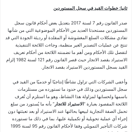
ثانيا: خطوات القيد في سجل المستوردين
صدر القانون رقم 7 لسنة 2017 بتعديل بعض أحكام قانون سجل
المستوردين مستحدثا العديد من الأحكام الموضوعية التي من شأنها
تفادي مشكلات السلع المغشوشة أو المقلدة أو رديئة الجودة التي قد
تنتج عن عمليات التصدير الغير منظمة، وجاءت اللائحة التنفيذية
لتفصل تلك الأحكام ومن أهم ما تضمنته اللائحة من أحكام تعريف
الاستيراد بقصد الاتجار حيث قصر القانون رقم 121 لسنة 1982 إلزام
القيد بسجل المستوردين الاستيراد بقصد الاتجار.
وأعفى الشركات التي تزاول نشاطًا إنتاجيًا أو خدميًا من القيد في
سجل المستوردين وذلك في حدود ما تستورده من مستلزمات
باسمها ولحسابها لمزاولة هذا النشاط، وهو ما استلزم أن تُعرف
اللائحة المقصود بعبارة “
الاستيراد للاتجار
” بأنه ما يُستورد من سلع
تحمل الصفة التجارية لبيعها بحالتها عند الاستيراد أو بعد تعبئتها دون
إجراء أي عملية تحويلية أو تكميلية عليها، بما في ذلك ما تستورده
شركات التأجير التمويلي وفقا لأحكام القانون رقم 95 لسنة 1995