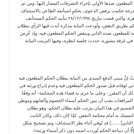
المطعون ضدها الأولى بإجراء التصرفات المشار إليها، ومن ثم
درجة حكمت برفض الدعوى، بحكمٍ استأنفه الطاعن بالاستئناف
رقم ٨١١ لسنة ١٠٤ ق القاهرة، والتي قضت بتاريخ ٢٨/١٢/١٩٩٤ بتأييد الحكم المستأنف.
م بطريق النقض، وأودعت النيابة مذكرة أبدت فيها الرأي ببطلان
ة للمطعون ضده الثاني وبنقض الحكم المطعون فيه، وإذ عُرِضَ
في غرفة مشورة، حددت جلسة لنظره، وفيها التزمت النيابة
إنَّ مبنى الدفع المبدى من النيابة ببطلان الحكم المطعون فيه
ني لوفاته قبل صدور الحكم المطعون فيه وعدم إدراج ورثته في
ذلك أن المقرر- وعلى ما جرى به قضاء هذه المحكمة- أنه وفقًا
١٧٨ من قانون المرافعات يجب أن يبين الحكم أسماء الخصوم وألقابهم وموطن
لجسيم في هذا البيان يترتب عليه بطلان الحكم، وهو بطلان
التمسك به أمام محكمة النقض. لمَّا كان ذلك، وكان الثابت
لثاني[ …….] قد تُوفي أثناء نظر الاستئناف، وتم تصحيح شكل
لَّا أن ديباجة الحكم أوردت اسمه دون ذكر أسماء ورثته».