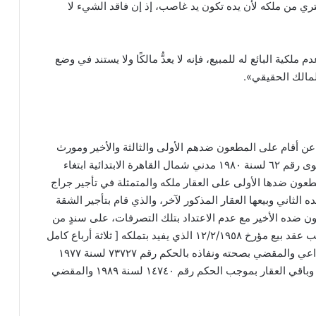
ي من ملكه لأن يده تكون يد غاصب، إذ إن فاقد الشيء لا
ملكية البائع له للمبيع، فإنه لا يعدُّ مالكًا ولا يستند في وضع
مالك الحقيقي».
اعن أقام على المطعون ضدهم الأولى والثالثة والأخير ومورث
المطعون ضده الثاني الدعوى رقم ٦٢ لسنة ١٩٨٠ مدني شمال القاهرة الابتدائية ابتغاء
عون ضدها الأولى على العقار ملكه والمتمثلة في تأجير جراج
لثاني وبيعها العقار المذكور لآخر، والذي قام بتأجير الشقة
طعون ضده الأخير مع عدم الاعتداد بتلك التصرفات، على سندٍ من
أنه يمتلك ذلك العقار بموجب عقد بيع مؤرخ ١٢/٢/١٩٥٨ الذي يفيد بتملكه [ ثلاثة أرباع كامل
أرض وبناء العقار محل التداعي والمقضي بصحته ونفاذه بالحكم رقم ٧٣٧٢٧ لسنة ١٩٧٧
مدني كلي شمال القاهرة] وباقي العقار بموجب الحكم رقم ١٤٧٤٠ لسنة ١٩٨٩ والمقضي