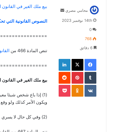
بيع ملك الغير في القانون
أرسل
محامي مصري
بريدا
14th نوفمبر 2023
النصوص القانونية التي تحكم
إلكترونيا
0
================
768
6 دقائق
تنص المادة 466 من
القانو
فيسبوك
‫X
لينكدإن
================
بينتيريست
بيع ملك الغير في القانون
‫Pocket
Odnoklassniki
(1) إذا باع شخص شيئا معينا
ويكون الأمر كذلك ولو وقع 
(2) وفي كل حال لا يسري هذا
تنص المادة 467 من القانون المدني :