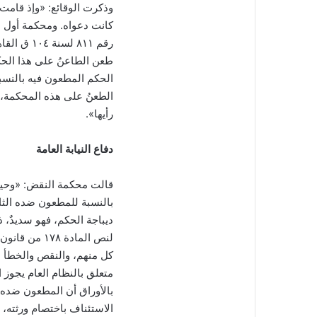
وذكرت الوقائع: «وإذ قامت 
كانت دعواه. ومحكمة أول 
طعن الطاعنُ على هذا الحك
الحكم المطعون فيه بالنسب
الطعنُ على هذه المحكمة، 
رأيها».
دفاع النيابة العامة
قالت محكمة النقض: «وحيثُ 
بالنسبة للمطعون ضده الثا
ديباجة الحكم، فهو سديدٌ، 
لنص المادة 
كل منهم، والنقص والخطأ ا
متعلق بالنظام العام يجوز 
بالأوراق أن المطعون ضده ا
الاستئناف باختصام ورثته، إ