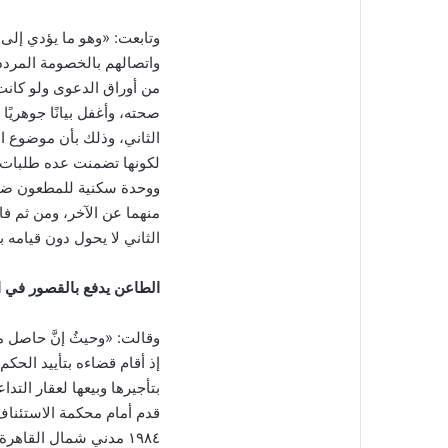
وتابعت: «وهو ما يؤدي إل
واتصالهم بالخصومة المردد
من أوراق الدعوى ولو كانت 
صحته، وأغفل بيانًا جوهريًا
الثاني، وذلك بأن موضوع 
لكونها تضمنت عده طلبات 
ووحدة سكنية للمطعون ضده ا
منهما عن الآخر، ومن ثم ف
الثاني لا يحول دون قيامه
الطاعن يدفع بالقصور في 
وقالت: «وحيثُ إنَّ حاصل 
إذ أقام قضاءه بتأييد الح
بتأجيرها وبيعها لعقار التدا
١٩٨٤ مدني شمال القاهرة