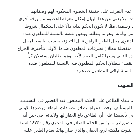
ى عدم التعرف على حقيقة الخصوم المحكوم لهم وصفاتهم
ة، ولا يغني عن هذا البيان إمكان معرفة الخصوم من ورقة أخرى
رسمية، ممَّا لا يكون الحكم بذاته دالًا على استكمال شروط
 من بياناته، وهو ما يبطله، ويتعين نقضه بالنسبة للمطعون ضده
الدعوى محل الطعن الراهن قابل للتجزئة بحسب طبيعة المحل
منفصلة ببطلان تصرفات المطعون ضدها الأولى بتأجيرها الجراج
لثاني وبيعها كامل العقار لآخر، وهما طلبان يستقلان كلٌّ
القضاء ببطلان الحكم المطعون فيه بالنسبة للمطعون ضده
 بالنسبة لباقي المطعون ضدهم».
التسبيب
ما ينعاه الطاعن على الحكم المطعون فيه القصور في التسبيب،
كم المستأنف برفض دعواه ببطلان تصرفات المطعون ضدها الأولى
عي تأسيسًا على أن الطاعن باع العقار لها ولأبنائه، في حين أنه
قدم أمام محكمة الاستئناف صورة رسمية من الحكم الصادر في الدعوى رقم ١٤٧٤٠ لسنة
 بثبوت ملكيته لربع العقار، والذي صار نهائيًا بعدم الطعن عليه