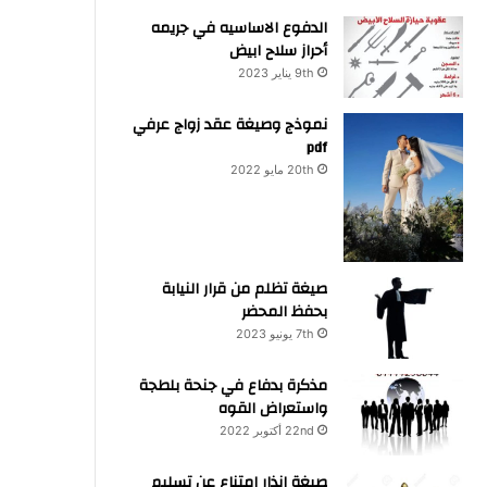
الدفوع الاساسيه في جريمه
أحراز سلاح ابيض
9th يناير 2023
نموذج وصيغة عقد زواج عرفي
pdf
20th مايو 2022
صيغة تظلم من قرار النيابة
بحفظ المحضر
7th يونيو 2023
مذكرة بدفاع في جنحة بلطجة
واستعراض القوه
22nd أكتوبر 2022
صيغة انذار امتناع عن تسليم