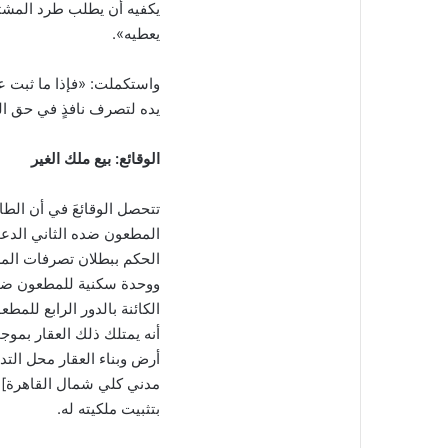
يكفيه أن يطلب طرد المشتر
يعطيه».
واستكملت: «فإذا ما ثبت عدم 
يده لتصرف نافذٍ في حق ال
الوقائع: بيع ملك الغير
تتحصل الوقائعَ في أن الط
الحكم ببطلان تصرفات المط
ووحدة سكنية للمطعون ضده ا
الكائنة بالدور الرابع للم
بتثبيت ملكيته له.