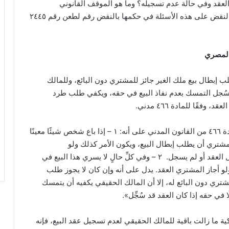
عقد وفي حالة عدم تسجيله؟ وما هو الموقف القانوني
للمشتري؟ أجابت محكمة النقض على هذه الأسئلة في حكمها بالنقض رقم لطعن رقم ٢٤٤٥
 المصري
إبطال بيع ملك الغير جائز للمشتري دون البائع، وللمالك
سُجل التمسك بعدم نفاذ البيع في حقه، ويكفي طلب طرد
فقًا للمادة ٤٦٦ مدني.
وقالت إن :«النص في المادة ٤٦٦ من القانون المدني على أنه: ١ – إذا باع شخص شيئًا معينًا
لمشتري أن يطلب إبطال البيع، ويكون الأمر كذلك ولو
وقع البيع على العقار، سُجل العقد أو لم يسجل. ٢ – وفي كلِّ حالٍ لا يسري هذا البيع في
لو أجاز المشتري العقد. يدل على أنه وإن كان لا يجوز طلب
مشتري دون البائع له، إلا أن المالك الحقيقي يكفيه أن يتمسك
 في حقه إذا كان العقد قد سُجِّل».
ملكية ما زالت باقية للمالك الحقيقي لعدم تسجيل عقد البيع، فإنه