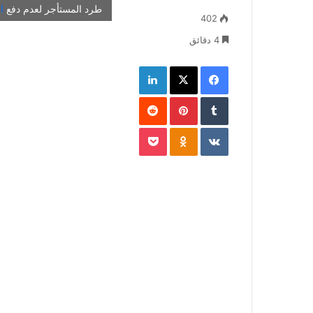
ب
طرد المستأجر لعدم دفع
ال
402
ر
ي
4 دقائق
د
فيسبوك
‫X
لينكدإن
ا
إ
‏Tumblr
بينتيريست
ل
‏Reddit
ك
ت
‏VKontakte
Odnoklassniki
‫Pocket
ر
و
ن
ي
ا