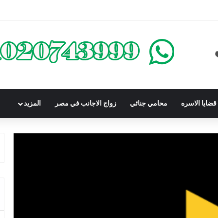
كومباوندات تحت الإنشاء | أهم البنود التي تحمي المشتري في القانون المصري
ضايا الاسره
محامي جنائي
زواج الاجانب في مصر
المزيد