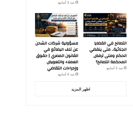
منذ 3 أسابيع
التصالح في القضايا
مسؤولية شركات الشحن
الجنائية.. متى ينقضي
عن تلف البضائع في
الحكم ومتى ترفض
القانون المصري | حقوق
المحكمة التصالح؟
العملاء والتعويض
وإجراءات التقاضي
منذ 3 أسابيع
منذ 4 أسابيع
اظهر المزيد