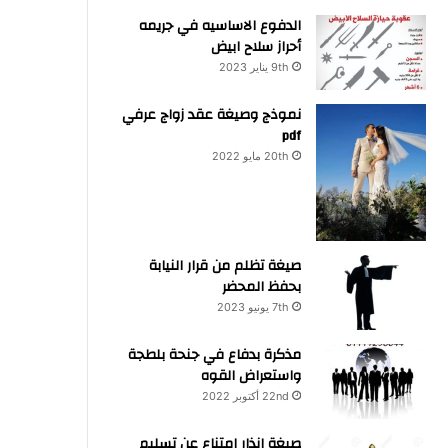
الدفوع الاساسيه في جريمه
أحراز سلاح ابيض
9th يناير 2023
نموذج وصيغة عقد زواج عرفي
pdf
20th مايو 2022
صيغة تظلم من قرار النيابة
بحفظ المحضر
7th يونيو 2023
مذكرة بدفاع في جنحة بلطجة
واستعراض القوه
22nd أكتوبر 2022
صيغة انذار امتناع عن تسليم