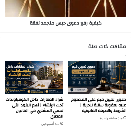
ا
ف
ء
ع
ا
د
كيفية رفع دعوى حبس متجمد نفقة
ل
ع
ا
و
د
ى
ا
ح
مقالات ذات صلة
ر
ب
ي
س
م
ت
ج
م
د
ن
ف
دعوى تعيين قيم على المحكوم
شراء العقارات داخل الكومباوندات
ق
عليه بعقوبة سالبة للحرية |
تحت الإنشاء | أهم البنود التي
ة
الشروط والصيغة القانونية
تحمي المشتري في القانون
المصري
منذ ساعة واحدة
منذ أسبوعين