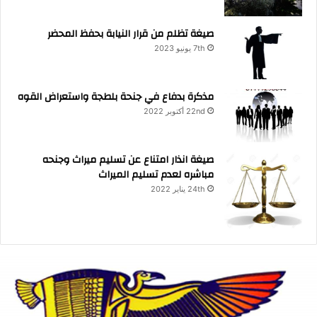
صيغة تظلم من قرار النيابة بحفظ المحضر
7th يونيو 2023
مذكرة بدفاع في جنحة بلطجة واستعراض القوه
22nd أكتوبر 2022
صيغة انذار امتناع عن تسليم ميراث وجنحه
مباشره لعدم تسليم الميراث
24th يناير 2022