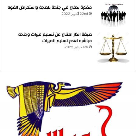
مذكرة بدفاع في جنحة بلطجة واستعراض القوه
22nd أكتوبر 2022
صيغة انذار امتناع عن تسليم ميراث وجنحه
مباشره لعدم تسليم الميراث
24th يناير 2022