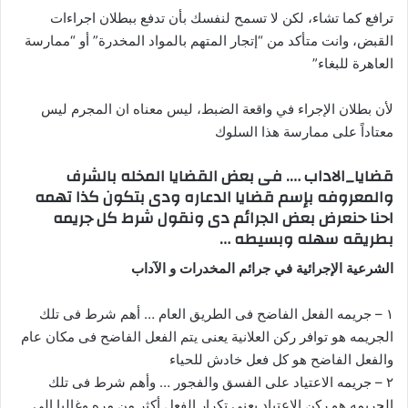
ترافع كما تشاء، لكن لا تسمح لنفسك بأن تدفع ببطلان اجراءات
القبض، وانت متأكد من “إتجار المتهم بالمواد المخدرة” أو “ممارسة
العاهرة للبغاء”
لأن بطلان الإجراء في واقعة الضبط، ليس معناه ان المجرم ليس
معتاداً على ممارسة هذا السلوك
قضايا_الاداب …. فى بعض القضايا المخله بالشرف
والمعروفه بإسم قضايا الدعاره ودى بتكون كذا تهمه
احنا حنعرض بعض الجرائم دى ونقول شرط كل جريمه
بطريقه سهله وبسيطه …
الشرعية الإجرائية في جرائم المخدرات و الآداب
١ – جريمه الفعل الفاضح فى الطريق العام … أهم شرط فى تلك
الجريمه هو توافر ركن العلانية يعنى يتم الفعل الفاضح فى مكان عام
والفعل الفاضح هو كل فعل خادش للحياء
٢ – جريمه الاعتياد على الفسق والفجور … وأهم شرط فى تلك
الجريمه هو ركن الاعتياد يعنى تكرار الفعل أكثر من مره وغالبا إلى