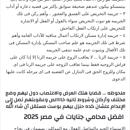
بيتمسكو بيكون عندهم صحيفة سوابق بإكتر من قضيه دعاره أو آداب
٣ – جريمه التحريض على الفسق والفجور .. وأهم ركن فى تلك
الجريمه هو ثبوت التحريض سواء بالقول أو الفعل أو الاشاره
للتحريض على ارتكاب الفعل الفاحش
٤ – جريمه إدارة مسكن لارتكاب أعمال منافيه للآداب العامه وأهم
شرط فى تلك الجريمه هو علم صاحب المسكن بإدارة المسكن فى
تلك الأفعال وبثبوت عدم علمه تنتفى الجريمه
٥ – جريمة الزنا … لا يعاقب الزوج على جريمه الزنا إلا إذا كان على
فراش الزوجيه فقط بينما تعاقب الزوجه على جريمه الزنا فى اى
مكان وللزوج الحق فى التنازل عن القضيه فى اى مرحله كانت عليها
الدعوى
ملحوظه … قضايا هتك العرض والاغتصاب دول ليهم وضع
مختلف وأركان وشروط تانيه خاااالص وعقوبتهم تصل إلى
الإعدام علشان كده حنزل بيهم بوست مستقل أن شاء الله
افضل محامي جنايات في مصر 2025
الاستماع الجيد والتواصل الفعال مع الموكلين يسهمان في نجاح