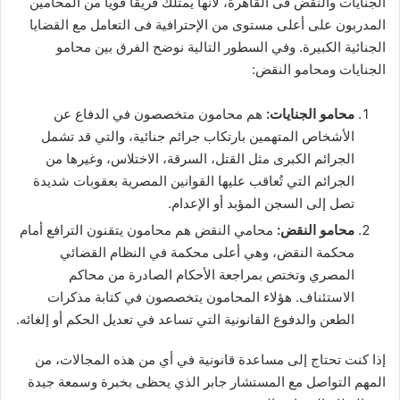
الجنايات والنقض فى القاهرة، لأنها يمتلك فريقا قويا من المحامين
المدربون على أعلى مستوى من الإحترافية فى التعامل مع القضايا
الجنائية الكبيرة. وفي السطور التالية نوضح الفرق بين محامو
الجنايات ومحامو النقض:
محامو الجنايات:
هم محامون متخصصون في الدفاع عن
الأشخاص المتهمين بارتكاب جرائم جنائية، والتي قد تشمل
الجرائم الكبرى مثل القتل، السرقة، الاختلاس، وغيرها من
الجرائم التي تُعاقب عليها القوانين المصرية بعقوبات شديدة
تصل إلى السجن المؤبد أو الإعدام.
محامو النقض:
محامي النقض هم محامون يتقنون الترافع أمام
محكمة النقض، وهي أعلى محكمة في النظام القضائي
المصري وتختص بمراجعة الأحكام الصادرة من محاكم
الاستئناف. هؤلاء المحامون يتخصصون في كتابة مذكرات
الطعن والدفوع القانونية التي تساعد في تعديل الحكم أو إلغائه.
إذا كنت تحتاج إلى مساعدة قانونية في أي من هذه المجالات، من
المهم التواصل مع المستشار جابر الذي يحظى بخبرة وسمعة جيدة