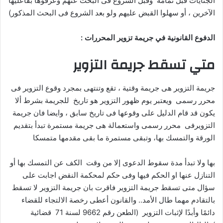
الجنايات قبل تمامه وقبل الشروع فى البحث عنهم وعرفوها بفاعليها
الآخرين ، أو سهلوا القبض عليهم ولو بعد الشروع فى البحث المذكور)
الدفوع القانونية في جريمة تزوير المحررات :
متي تسقط جريمة التزوير
جريمة التزوير هى جريمة وقتية ، تقع وتنتهى بمجرد وقوع التزوير فى
محرر رسمى ويعتبر يوم ظهور التزوير هو تاريخ للجريمة بشرط ألا
يكون قد قام الدليل على وقوعها فى تاريخ سابق ، وايضا فان جريمة
التزويرفى محرر رسمى واستعمالة هى جريمة مستمرة تبدأ بتقديم
الورقة والتمسك بها، وتبقى مستمرة ما بقى مقدمها متمسكا
بها ولا تبدأ مدة سقوط الدعوى إلا من وقت الكف عن التمسك بها أو
التنازل عنها او الحكم فيها وفى حكم لمحكمة النقض اجابت على
سؤال متى تسقط جريمة التزوير فاقرت بان جريمة التزوير لا تسقط
بالتقادم مهما طال الأمد.. والقانون أعطى رخصة الالتجاء للقضاء
دائمًا وأبدًا لإثبات التزوير (الطعن رقم 9662 لسنة 71 قضائية