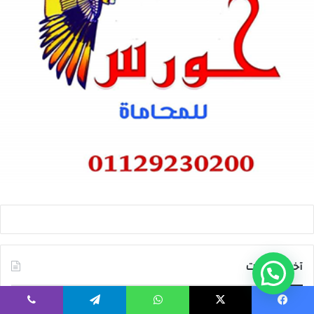
آخر المقالات
يسبوك
‫X
واتساب
تيلقرام
ڤايبر