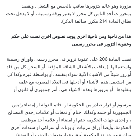
مزورة وهو عالم بتزويرها يعاقب بالحبس مع الشغل . ويقصد
بمحررات أحد الناس كل محرر لا يعتبر ورقة رسمية ، أو لا يدخل تحت
نطاق المادة 214 مكررا سالفة الذكر).
هذا من ناحية ومن ناحية اخري يوجد نصوص اخري نصت على حكم
وعقوبة التزوير فى محرر رسمى
نصت المادة 206 على عقوبة تزوير فى محرر رسمى واوراق رسمية
واستعمالها ( يعاقب بالأشغال الشاقة المؤقتة أو السجن كل من قلد
أو زور شيئاً من الأشياء الآتية سواء بنفسه ،أو بواسطة غيره وكذا كل
من استعمل هذه الأشياء أو أدخلها فى البلاد المصرية مع علمه
بتقليدها أو بتزويرها وهذه الاشياء هى : أمر جمهورى أو قانون أو
مرسوم أو قرار صادر من الحكومة او خاتم الدولة او إمضاء رئيس
الجمهورية أو ختمه وكذلك اختام أو تمغات أو علامات إحدى المصالح
،او إحدى جهات الحكومة ختم او امضاء أو علامة أحد موظفى
الحكومة، وأيضا أوراق مرتبات أو بونات أو سراكى او سندات أخرى
صادرة من خزينة الحكومة أو فروعها، وتمغات الذهب أو الفضة) .