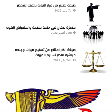
صيغة تظلم من قرار النيابة بحفظ المحضر
7th يونيو 2023
مذكرة بدفاع في جنحة بلطجة واستعراض القوه
22nd أكتوبر 2022
صيغة انذار امتناع عن تسليم ميراث وجنحه
مباشره لعدم تسليم الميراث
24th يناير 2022