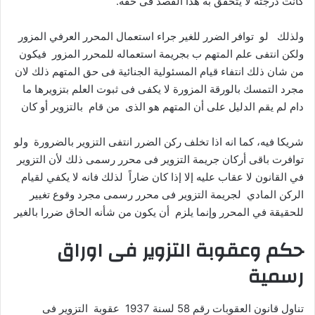
كانت درجته لا يتحقق به هذا القصد فى حقه.
ولذلك لو توافر الضرر للغير جراء استعمال المحرر العرفي المزور
ولكن انتفى علم المتهم ب بجريمة استعماله للمحرر المزور فيكون
من شان ذلك انتفاء قيام المسئولية الجنائية فى حق المتهم ذلك لان
مجرد التمسك بالورقة المزورة لا يكفى فى ثبوت العلم بتزويرها ما
دام لم يقم الدليل على أن المتهم هو الذى من قام بالتزوير أو كان
شريكا فيه، كما انه اذا تخلف ركن الضرر انتفى التزوير بالضرورة ولو
توافرت باقى أركان جريمة التزوير فى محرر رسمى ذلك لأن التزوير
في القانون لا عقاب عليه إلا إذا كان ضاراً لذلك فانه لا يكفي لقيام
الركن المادي لجريمة التزوير فى محرر رسمى مجرد وقوع تغيير
للحقيقة في المحرر وإنما يلزم أن يكون من شأنه الحاق ضررا بالغير
حكم وعقوبة التزوير فى اوراق
رسمية
تناول قانون العقوبات رقم 58 لسنة 1937 عقوبة التزوير فى