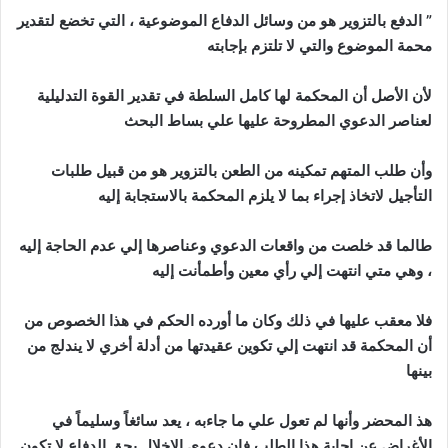
” الدفع بالتزوير هو من وسائل الدفاع الموضوعية ، التي تخضع لتقدير
محمة الموضوع والتي لا تلتزم بإجابته
لأن الأصل أن المحكمة لها كامل السلطة في تقدير القوة التدليلية
لعناصر الدعوي المطروحة عليها علي بساط البحث
وأن طلب المتهم تمكينه من الطعن بالتزوير هو من قبيل طلبات
التأجيل لاتخاذ إجراء بما لا يلزم المحكمة بالاستجابة إليه
طالما قد خلصت من واقعات الدعوي وعناصرها إلي عدم الحاجة إليه
، وهي متي انتهت إلي رأي معين وأطمأنت إليه
فلا معقب عليها في ذلك وكان ما أورده الحكم في هذا الخصوص من
أن المحكمة قد انتهت إلي تكوين عقيدتها من أدلة أخري لا يندلج من
بينها
هذ المحضر وأنها لم تعول علي ما جاءبه ، يعد سائغاً وسليماً في
الأغراض عن إجابة هذا الطلب فإن دعوي الإخلال بحق الدفاع لا تكون