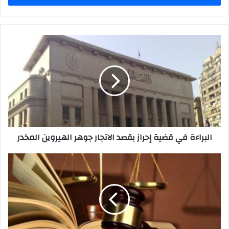
البراءة
في
قضية
إحراز
بقصد
الاتجار
جوهر
الهيروين
المخدر
البراءة في قضية إحراز بقصد الاتجار جوهر الهيروين المخدر
الصيغة
التنفيذية
علي
الاحكام