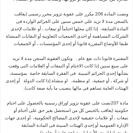
ونصت المادة 206 مكرر على عقوبة تزوير محرر رسمى (يعاقب
بالسجن مدة لا تزيد على خمس سنين على الجرائم الواردة فى
المادة السابقة، إذا كان محلها اختاماً أو تمغات ، أو علامات لإحدى
الشركات المساهمة أو احدى الجمعيات التعاونية أو النقابات المنشاة
طبقا للأوضاع المقررة قانونا أو إحدى المؤسسات ، أو الجمعيات
المعتبرة قانونا ذات نفع عام . وتكون العقوبة السجن مدة لا تزيد
على سبع سنين إذا كانت الاختام أو التمغات أو العلامات التى وقعت
بشأنها إحدى الجرائم المبينة فى الفقرة السابقة خاصة بمؤسسة،
أو شركة ، أو جمعية، او منظمة، او منشاة إذا كانت الدولة أو إحدى
الهيئات العامة تساهم فى مالها بنصيب ما بأية صفة كانت).
مادة 207نصت على عقوبة تزوير اوراق رسمية بالحصول على احتام
حكومية (يعاقب بالحبس كل من استحصل بغير حق على أختام أو
تمغات ، أو علامات حقيقية لإحدى المصالح الحكومية، أو إحدى جهات
الإدارة العمومية أو إحدى الهيئات المبينة فى المادة السابقة
واستعملها استعمالاً ضارا بمصلحة عامة أو خاصة).