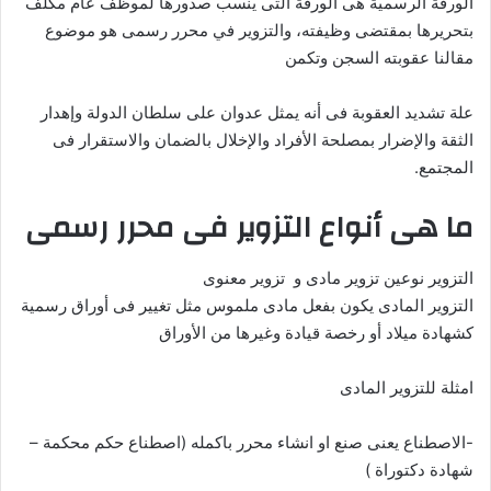
الورقة الرسمية هى الورقة التى ينسب صدورها لموظف عام مكلف
بتحريرها بمقتضى وظيفته، والتزوير في محرر رسمى هو موضوع
مقالنا عقوبته السجن وتكمن
علة تشديد العقوبة فى أنه يمثل عدوان على سلطان الدولة وإهدار
الثقة والإضرار بمصلحة الأفراد والإخلال بالضمان والاستقرار فى
المجتمع.
ما هى أنواع التزوير فى محرر رسمى
التزوير نوعين تزوير مادى و تزوير معنوى
التزوير المادى يكون بفعل مادى ملموس مثل تغيير فى أوراق رسمية
كشهادة ميلاد أو رخصة قيادة وغيرها من الأوراق
امثلة للتزوير المادى
-الاصطناع يعنى صنع او انشاء محرر باكمله (اصطناع حكم محكمة –
شهادة دكتوراة )