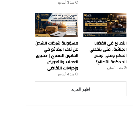
منذ 3 أسابيع
التصالح في القضايا
مسؤولية شركات الشحن
الجنائية.. متى ينقضي
عن تلف البضائع في
الحكم ومتى ترفض
القانون المصري | حقوق
المحكمة التصالح؟
العملاء والتعويض
وإجراءات التقاضي
منذ 3 أسابيع
منذ 4 أسابيع
اظهر المزيد