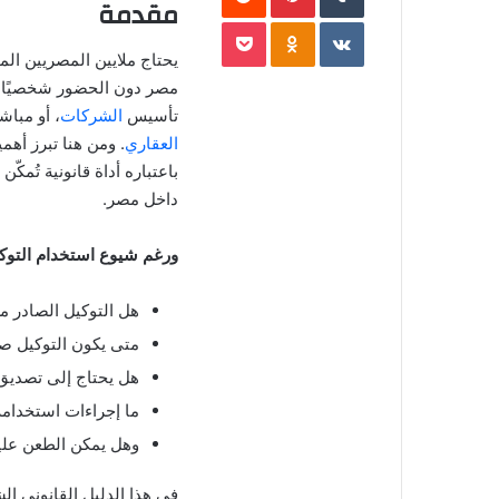
مقدمة
ل
‏VKontakte
Odnoklassniki
‫Pocket
ك
ت
يحتاج ملايين المصريين المق
ر
مصر دون الحضور شخصيًا، س
و
تأسيس
الشركات
، أو مباش
ن
العقاري
. ومن هنا تبرز أهم
ي
باعتباره أداة قانونية تُمك
ا
داخل مصر.
ورغم شيوع استخدام التوكيل
هل التوكيل الصادر م
متى يكون التوكيل صحيح
هل يحتاج إلى تصديق
ما إجراءات استخدامه
وهل يمكن الطعن عليه
في هذا الدليل القانوني ال