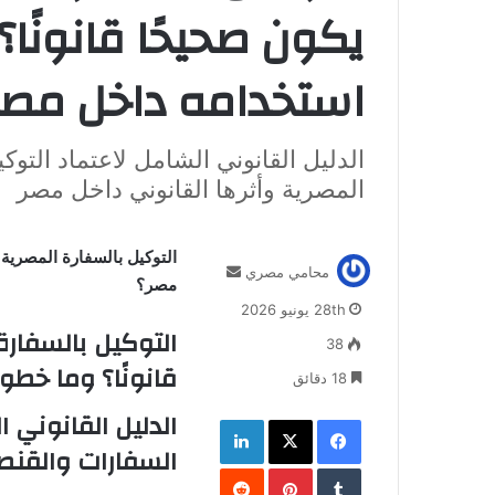
يكون صحيحًا قانونًا
استخدامه داخل مصر
الدليل القانوني الشامل لاعتماد التو
المصرية وأثرها القانوني داخل مصر
التوكيل بالسفارة المصرية 
أ
محامي مصري
مصر؟
ر
28th يونيو 2026
س
التوكيل بالسفارة
ل
38
ب
قانونًا؟ وما خط
18 دقائق
ر
ي
الدليل القانوني 
فيسبوك
‫X
لينكدإن
د
السفارات والقنصل
ا
‏Tumblr
بينتيريست
‏Reddit
إ