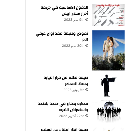
الدفوع الاساسيه في جريمه
أحراز سلاح ابيض
9th يناير 2023
نموذج وصيغة عقد زواج عرفي
pdf
20th مايو 2022
صيغة تظلم من قرار النيابة
بحفظ المحضر
7th يونيو 2023
مذكرة بدفاع في جنحة بلطجة
واستعراض القوه
22nd أكتوبر 2022
صيغة انذار امتناع عن تسليم