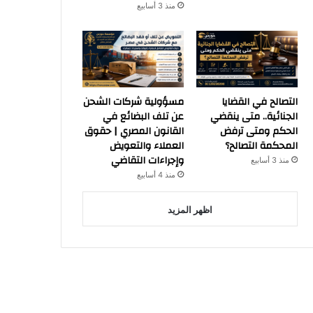
منذ 3 أسابيع
التصالح في القضايا
مسؤولية شركات الشحن
الجنائية.. متى ينقضي
عن تلف البضائع في
الحكم ومتى ترفض
القانون المصري | حقوق
المحكمة التصالح؟
العملاء والتعويض
وإجراءات التقاضي
منذ 3 أسابيع
منذ 4 أسابيع
اظهر المزيد