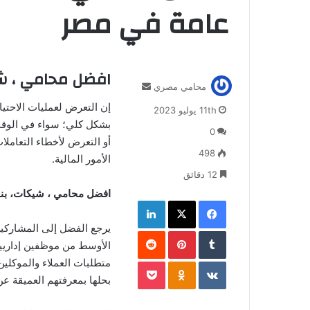
عامة في مصر
افضل محامي ، ش
أرسل
محامي مصري
بريدا
إن التعرض لعمليات الاحتيا
11th يوليو 2023
إلكترونيا
بشكل كلي؛ سواء في الوق
0
أو التعرض لأخطاء التعاملا
498
الأمور المالية.
12 دقائق
افضل محامي ، شيكات، بن
فيسبوك
‫X
لينكدإن
يرجع الفضل إلى المشارك
بينتيريست
الأوسط من موظفين إداريين،
‫Pocket
Odnoklassniki
متطلبات العملاء والموكلي
بحلها بمعرفتهم العميقة عن