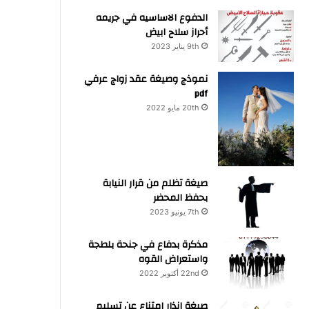
الدفوع الاساسيه في جريمه
أحراز سلاح ابيض
9th يناير 2023
نموذج وصيغة عقد زواج عرفي
pdf
20th مايو 2022
صيغة تظلم من قرار النيابة
بحفظ المحضر
7th يونيو 2023
مذكرة بدفاع في جنحة بلطجة
واستعراض القوه
22nd أكتوبر 2022
صيغة انذار امتناع عن تسليم