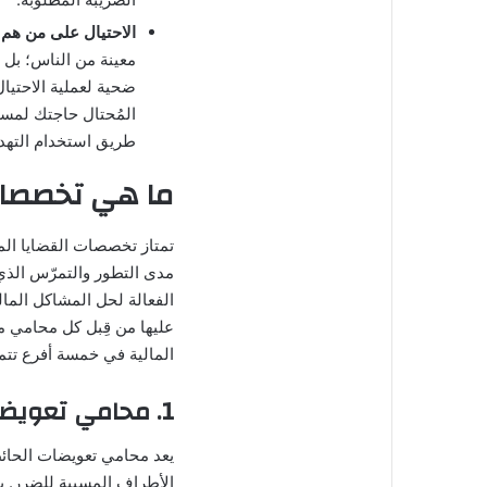
الاحتيال على من هم 
معينة من الناس؛ بل
ضحية لعملية الاحتيال
المُحتال حاجتك لمساع
طريق استخدام الته
ما هي تخصصات
تمتاز تخصصات القضايا المال
مدى التطور والتمرّس الذي
الفعالة لحل المشاكل الما
عليها من قِبل كل محامي
المالية في خمسة أفرع تتم
1. محامي تعويضات
يعد محامي تعويضات الحائط
الأطراف المسببة للضرر. بد