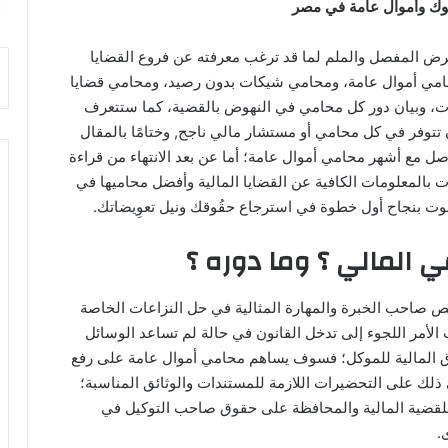
وك وأموال عامة في مصر
رض المفصل والملم لما قد ترغب معرفته عن فروع القضايا
حامي أموال عامة، ومحامي شيكات بدون رصيد، ومحامي قضايا
، وبيان دور كل محامي في النهوض بالقضية، كما ستتعرف
توفر في كل محامي أو مستشار مالي ناجح, وختامًا بالمقال
 مع أشهر محامي أموال عامة؛ أما عن بعد الانتهاء من قراءة
 بالمعلومات الكافية عن القضايا المالية وأفضل محاميها في
 بنجاح أول خطوة في استرجاع حقُوقك ونيل تعوِيضاتك.
 المالي ؟ وما دوره ؟
 صاحب الخبرة والمهارة المثالية في حل النزاعات الخاصة
ب الأمر اللجوء إلى تدخل القانون في حالة لم تساعد الوسائل
ق المالية للموكل؛ فسوف يساهم محامي أموال عامة على رفع
 ذلك على التحضيرات اللازمة للمستندات والوثائق المناسبة؛
للقضية المالية والمحافظة على حقوق صاحب التوكيل في
.