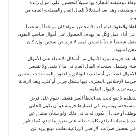
ظف وظيفته للتجارة بها سبيلاً للحصول على أموال زائدة
وظيفته، وهذا يعد استغلالاً للمال العام والمصلحة العامة من
وع.
طة والنفوذ:
قيام أحد الأشخاص سواء كان موظفاً أو شخصاً
ته في أداء عمل وُكّل به؛ بهدف الحصول على أموال صاحب النفوذ،
غِل شخصاً عادياً بالسجن لمدة لا تزيد عن سنتين، وإن كان
جن المؤبد.
ة:
تعد جريمة تبديد الأموال من أشكال الإعتداء على الأموال
اصة، وتشمل استخدام المال العام في ما لا يفيد، ولا تقتصر
لأموال فقط؛ بل أيضا تبديد الوثائق والعقود والمستندات. يتضمن
جريمة الإختلاس بالتصرف فيها بشكل جزئي أو كلي، وتعد الرقابة
ة تبديد الأموال العامة.
مَّدَة لا تقع تحت بند الخطأ الغير مُتعَمّد، تقوم على فرض
مستحقة، ويشترط في اعتبارها جريمة هو أن يكون الجاني
وظف أو حتى أن يكون له يد في ذلك, ولو بشأن ضئيل, عن
ة بإستماتة الدافع بكلمات دالة على ضرورة الدفع، كما تظهر
 في تحصيل ضرائب الأراضي الزراعية بطلب مبلغ يزيد عن