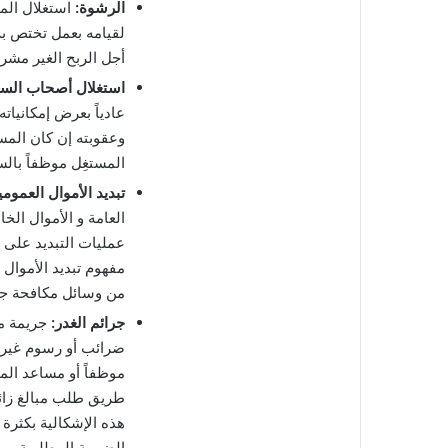
الرشوة:
استغلال المو
لقيامه بعمل تختص به 
أجل الربح الغير مشر
استغلال أصحاب السل
عادياً بعرض إمكانيا
وعقوبته إن كان المست
المستغِل موظفاً بالس
تبديد الأموال العمومي
العامة و الأموال الخ
عمليات التبديد على ا
مفهوم تبديد الأموال 
من وسائل مكافحة جريم
جرائم الغدر:
جريمة متع
ضرائب أو رسوم غير 
موظفاً أو مساعد الم
طريق طلب مبالغ زائد
هذه الإشكالية بكثرة
الضريبة المطلوبة.