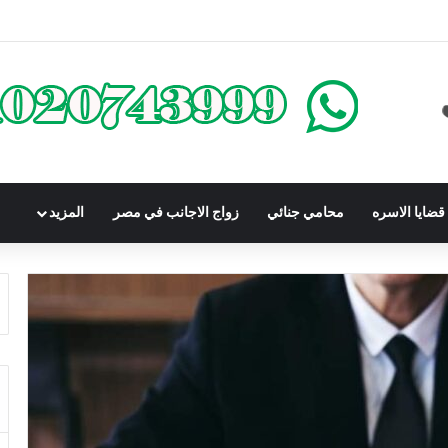
كومباوندات تحت الإنشاء | أهم البنود التي تحمي المشتري في القانون المصري
ضايا الاسره
محامي جنائي
زواج الاجانب في مصر
المزيد