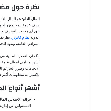
نظرة حول قضاي
المال العام:
هو المال الثاب
هدف خدمة المجتمع والجمهو
حق أي مخرب التصرف فيها أ
الدولة
نظام قانوني
بطريقة
المرافق العامة، وبنود للحد
إذًا فإن القضايا المالية هي
أشهر محامي أموال عامة في
الاتجاهات وصور الجرائم الم
للاستزادة بمعلومات أكثر في
أشهر أنواع الج
جرائم الاختلاس الما
المسئولين عن إدارته