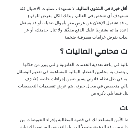
أقل خبرة في الشئون المالية
: لا تستهدف عمليات الاحتيال فئة
 تستهدف أي شخص في العالم، وبذلك الكل معرض للوقوع
، قد تشتمل الإعلان عن عرضٍ مغرٍ بأموال ضئيلة، أو قد يستغل
دة ما ثم يشترط عليك الدفع مقدَّمًا ولا تنال خدمتك، أو عن
ديدات بفرض غرامات مصرفية ضخمة.
 محامي الماليات ؟
ية في إتاحة تعددية الخدمات القانونية والتي يبرز من خلالها
 يتصف به محامين القضايا المالية للمساهمة في تقديم الوسائل
لية في ظل نظام قانوني يسير ضمن إجراءات خاصة مُتعَارَف
 مالي متخصص في مجال خبرته. يتم عرض تقسيمات التخصصات
ثل فيما يلي ذكره من:
 الآمن المساعد لك في قضية المطالبة بإجراء التعويضات من
اية من رفع الدعوى وصولاً إلى نيل التعويض المرضي لك نيابة