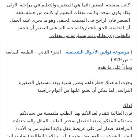
كانت مصلحة الصغير دائما هي المعتبرة والتعليم في مراحله الأولى
يكاد يكون موحدا وكانت نفقات التعليم آيا كانت من جملة نفقة
الصغير
فان الراجح في المذهب الحنفي وهو ما يجرى عليه العمل
أن للحاضنة الحق باعتبارها صاحبة اليد على الصغير أن تلحقه
بالتعليم وان تطالب بما يستلزمه من نفقات
(
موسوعة قوانين الأحوال الشخصية
– الجزء الثاني – الطبعة السابعة
– ص 829 )
وبناءاً على ما تقدم
وحيث انه هناك خطر داهم وضرر شديد يهدد مستقبل الصغيرة
الدراسي لما يمكن أن يضيع عليها من أعوام دراسية
لذلك
فإن الطالبة تتقدم لعدالتكم بهذا الطلب ملتمسة من سيادتكم
بصفتكم المذكورة بعد التفضل بفحص الطلب الماثل والمستندات
المرافقة إصدار أمر على عريضة بنقل ولاية التعليم من يد الأب (
الولي الشرعي – المعروض ضده ) إلى يد الأم ( الطالبة ) صاحبة اليد