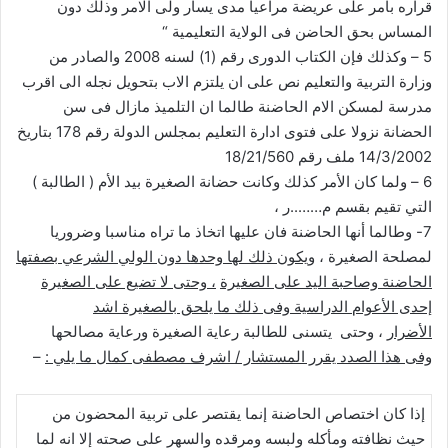
قراره بامر على عريضة مراعيا مدى يسار ولى الامر وذلك دون
المساس بحق الحاضن فى الولاية التعليمية “
5 – وكذلك فإن الكتاب الدورى رقم (1) لسنه 2008 والصادر من
وزارة التربية والتعليم نص على ان يلتزم الاب بتحويل نجله الى اقرب
مدرسة لمسكن الام الحاضنة طالما ان التلميذ مازال فى سن
الحضانة نزولا على فتوى ادارة التعليم بمجلس الدولة رقم 178 بتاريخ
14/3/2002 ملف رقم 18/21/560
6 – ولما كان الأمر كذلك وكانت حضانة الصغيرة بيد الأم ( الطالبة )
التي تقيم بقسم م……..ر ،
7- وطالما أنها الحاضنة فان عليها اتخاذ ما تراه مناسبا وضروريا
لمصلحة الصغيرة ،
ويكون ذلك لها وحدها دون الولي الشرعي بصفتها
الحاضنة وصاحبة اليد على الصغيرة
، وحتى لا تضيع على الصغيرة
إحدى الأعوام الدراسية وفى ذلك ما يلحق بالصغيرة اشد
الأضرار
، وحتى يتسنى للطالبة رعاية الصغيرة ورعاية مصالحها
وفى هذا الصدد يقرر المستشار / اشرف مصطفى كمال ما يلي :
–
إذا كان اختصاص الحاضنة إنما يقتصر على تربية المحضون من
حيث نظافته ومأكله ولبسه ومرقده والسهر على صحته إلا انه لما