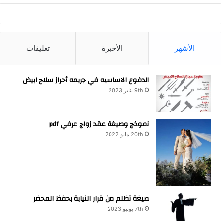
الأشهر
الأخيرة
تعليقات
الدفوع الاساسيه في جريمه أحراز سلاح ابيض
9th يناير 2023
نموذج وصيغة عقد زواج عرفي pdf
20th مايو 2022
صيغة تظلم من قرار النيابة بحفظ المحضر
7th يونيو 2023