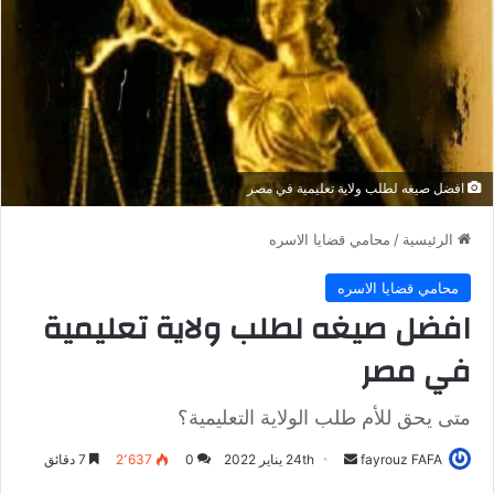
افضل صيغه لطلب ولاية تعليمية في مصر
الرئيسية
/
محامي قضايا الاسره
محامي قضايا الاسره
افضل صيغه لطلب ولاية تعليمية
في مصر
متى يحق للأم طلب الولاية التعليمية؟
fayrouz FAFA
أ
24th يناير 2022
0
2٬637
7 دقائق
ر