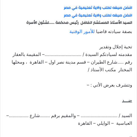
س
افضل صيغه لطلب ولاية تعليمية في مصر
ل
افضل صيغه لطلب ولاية تعليمية في مصر
ب
السيد الأستاذ المستشار الفاضل رئيس محكمة ……لشئون الأسرة
ر
بصفة سيادته قاضيا
للأمور الوقتية
ي
د
تحية إجلال وتقدير
ا
مقدمته لسيادتكم السيدة / …………………………– المقيمة بالعقار
إ
رقم …..شارع الطيران – قسم مدينة نصر اول – القاهرة ، ومحلها
ل
المختار مكتب الأستاذ /
ك
ت
وتتشرف بعرض الأتي : –
ر
و
ضـــد
ن
ي
السيد / ………………………… – والمقيم برقم ……..شارع …………….–
ا
العباسية – الوايلي – القاهرة