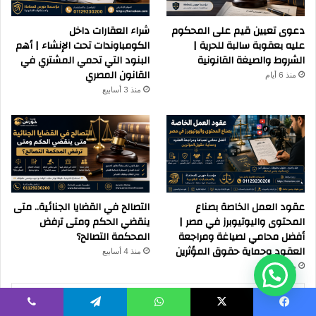
دعوى تعيين قيم على المحكوم
شراء العقارات داخل
عليه بعقوبة سالبة للحرية |
الكومباوندات تحت الإنشاء | أهم
الشروط والصيغة القانونية
البنود التي تحمي المشتري في
القانون المصري
منذ 6 أيام
منذ 3 أسابيع
عقود العمل الخاصة بصناع
التصالح في القضايا الجنائية.. متى
المحتوى واليوتيوبرز في مصر |
ينقضي الحكم ومتى ترفض
أفضل محامي لصياغة ومراجعة
المحكمة التصالح؟
العقود وحماية حقوق المؤثرين
منذ 4 أسابيع
منذ 4 أسابيع
اظهر المزيد