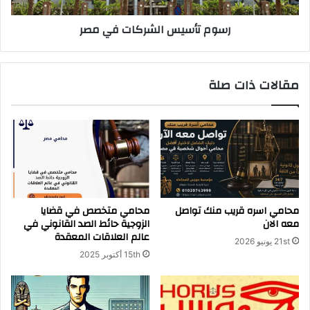
ط
س
رسوم تأسيس الشركات في مصر
ر
ا
د
ل
ل
ش
ل
ر
مقالات ذات صلة
غ
ك
ص
ا
ب
ت
م
ف
ن
ي
م
م
س
ص
ت
ر
أ
محامي اسره قريب منك تواصل
محامي متخصص في قضايا
ج
معه الان
الزوجية حائط الصد القانوني في
ر
عالم العلاقات المعقدة
21st يونيو 2026
15th أكتوبر 2025