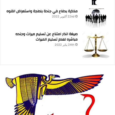
مذكرة بدفاع في جنحة بلطجة واستعراض القوه
22nd أكتوبر 2022
صيغة انذار امتناع عن تسليم ميراث وجنحه
مباشره لعدم تسليم الميراث
24th يناير 2022