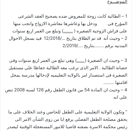
الموضـــوع
1 – الطالبة كانت زوجة للمعروض ضده يصحيح العقد الشرعى
المؤرخ فى ودخل بها وعاشرها معاشرة الازواج وانجب منها
على فراش الزوجية الصغيره (
……..
) وتبلغ من العمر اربع سنوات
2 – وحيث أنه قد تم الطلاق بتاريخ …/12/2018 قيد بسجل الاحوال
المدنيه برقم ……..بتاريخ …./2/2019
3 – وحيث ان الصغيرة (
……
) وهى تبلغ من العمر اربع سنوات وفى
حضانة الطالبة . الامر الذى ترغب معه الطالبة حفاظا على مستقبل
الصغيرة فى استصدار امر بالولايه التعليميه لإدخالها مدرسة بمحل
اقامتها ………
4 – وحيث ان المادة 54 من قانون الطفل رقم 126 لسنه 2008 تنص
على انه
” وتكون الولاية التعليمية على الطفل للحاضن وعند الخلاف على ما
يحقق مصلحة الطفل الفضلى يرفع ايا من زوى الشأن الامر الى
رئيس محكمة الاسرة بصفته قاضيا للامور المستعجلة الوقتية ليصدر