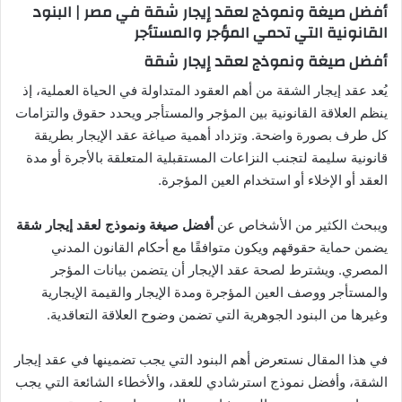
ل
أفضل صيغة ونموذج لعقد إيجار شقة في مصر | البنود
ب
القانونية التي تحمي المؤجر والمستأجر
ر
أفضل صيغة ونموذج لعقد إيجار شقة
ي
د
يُعد عقد إيجار الشقة من أهم العقود المتداولة في الحياة العملية، إذ
ا
ينظم العلاقة القانونية بين المؤجر والمستأجر ويحدد حقوق والتزامات
إ
كل طرف بصورة واضحة. وتزداد أهمية صياغة عقد الإيجار بطريقة
ل
قانونية سليمة لتجنب النزاعات المستقبلية المتعلقة بالأجرة أو مدة
ك
العقد أو الإخلاء أو استخدام العين المؤجرة.
ت
ر
ويبحث الكثير من الأشخاص عن
أفضل صيغة ونموذج لعقد إيجار شقة
و
يضمن حماية حقوقهم ويكون متوافقًا مع أحكام القانون المدني
ن
المصري. ويشترط لصحة عقد الإيجار أن يتضمن بيانات المؤجر
ي
والمستأجر ووصف العين المؤجرة ومدة الإيجار والقيمة الإيجارية
ا
وغيرها من البنود الجوهرية التي تضمن وضوح العلاقة التعاقدية.
في هذا المقال نستعرض أهم البنود التي يجب تضمينها في عقد إيجار
الشقة، وأفضل نموذج استرشادي للعقد، والأخطاء الشائعة التي يجب