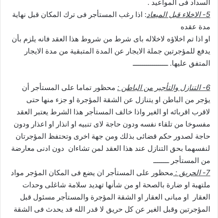
السداد فى المواعيد .
5- الاخلاء قبل الميعاد
: اذا رغب المستأجر فى ترك المكان قبل نهاية
مدة عقده
او اذا تم اخلاؤه لاخلاله باى شرط من شروط هذا العقد فانه يلزم بأن
يدفع للمؤجرتين جملة الايجار عن المدة المتبقية من مدة الايجار
المتفق عليها. ــــــــــــــــــ
6- التنازل والتأجير من الباطن :
محظور تماما على المستأجر أن
يؤجر من الباطن او يتنازل عن الشقة المؤجرة او جزء منها حتى
لاقرب اقربائه او الغير واذا خالف المستأجر هذا الشرط يعتبر العقد
مفسوخا من تلقاء نفسه ودون حاجة لاى تنبيه او انذار او اعذار ودون
حاجة لصدور حكم قضائى بذلك ومن جهة اخرى وتحتفظ المؤجرتان
لنفسهما بحق التنازل عند هذا العقد لمن تشاءان دون ادنى معارضة
من المستأجر ــــــــ
7- الحريق :
محظور على المستأجر ان يضع فى المكان المؤجر مواد
ملتهبة او ضارة بالصحة او من شأنها تهديد سلامة شاغلى وحدات
العقار او مبانى العقار او الشقة المؤجرة والمستأجر مسئول قبل
المؤجرتين وقبل الغير عن كل حريق لا قدر الله قد يحدث فى الشقة