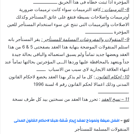
المؤجرة اذا ثبتت خطاه فى هذا الحريق ــــــــــــــــــــ
8- الترميمات :
كافة الترميمات سواء كانت ترميمات ضرورية
أوترميمات واصلاحات بسيطة فتقع على عاتق المستأجر وكذلك
الاصلاحات والترميمات التى تنتج عن سوء استخدام المستأجر للعين
المؤجرة ـــــــــــــــــــــــ
9- المنقولات والمفروشات المسلمة للمستأجر :
يقر المستأجر بانه
استلم المنقولات الموضحة بنهاية هذا العقد بصفحتى 5 & 6 من هذا
العقد وبعضها جديد تماماً ولم يسبق استعماله والباقى بحالة جيدة
جداً ويتعهد بالمحافظة عليها وردها الـــى المؤجرتين بحالتها تماماً عند
انتهاء العلاقة الايجارية لاى سبب من الاسباب .ـــــــ
10- احكام القانون
: كل ما لم يذكر بهذا العقد يخضع لاحكام القانون
المدنى وذلك اعمالا لحكم القانون رقم 4 لسنة 1996
.ـــــــــــــــــــــــــ
11 – نسخ العقد
: تحرر هذا العقد من نسختين بيد كل طرف نسخة
.ـــــــ
تابع –
افضل صيغة ونموذج لعقد إيجار شقة طبقا لاحكام القانون المدنى
المنقولات المسلمة للمستأجر