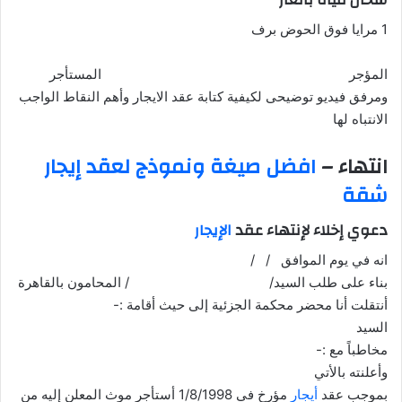
1 مرايا فوق الحوض برف
المؤجر المستأجر
ومرفق فيديو توضيحى لكيفية كتابة عقد الايجار وأهم النقاط الواجب
الانتباه لها
انتهاء –
افضل صيغة ونموذج لعقد إيجار
شقة
دعوي إخلاء لإنتهاء عقد
الإيجار
انه في يوم الموافق / /
بناء على طلب السيد/ / المحامون بالقاهرة
أنتقلت أنا محضر محكمة الجزئية إلى حيث أقامة :-
السيد
مخاطباً مع :-
وأعلنته بالأتي
بموجب عقد
أيجار
مؤرخ فى 1/8/1998 أستأجر موث المعلن إليه من