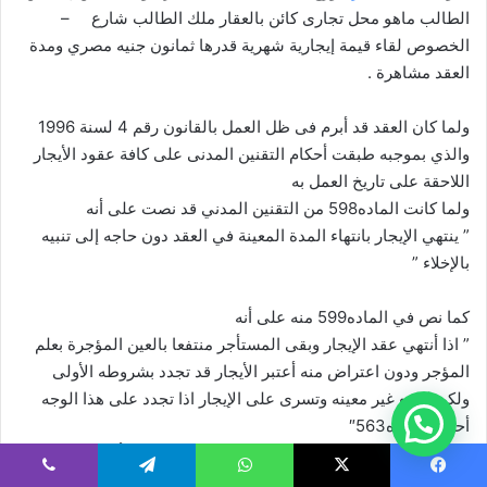
الطالب ماهو محل تجارى كائن بالعقار ملك الطالب شارع –
الخصوص لقاء قيمة إيجارية شهرية قدرها ثمانون جنيه مصري ومدة
العقد مشاهرة .
ولما كان العقد قد أبرم فى ظل العمل بالقانون رقم 4 لسنة 1996
والذي بموجبه طبقت أحكام التقنين المدنى على كافة عقود الأيجار
اللاحقة على تاريخ العمل به
ولما كانت الماده598 من التقنين المدني قد نصت على أنه
” ينتهي الإيجار بانتهاء المدة المعينة في العقد دون حاجه إلى تنبيه
بالإخلاء ”
كما نص في الماده599 منه على أنه
” اذا أنتهي عقد الإيجار وبقى المستأجر منتفعا بالعين المؤجرة بعلم
المؤجر ودون اعتراض منه أعتبر الأيجار قد تجدد بشروطه الأولى
ولكن لمده غير معينه وتسرى على الإيجار اذا تجدد على هذا الوجه
أحكام الماده563″
وكانت المادة 563 من التقنين المدني قد نصت على أنه
“000 اذا عقد الإيجار دون أتفاق على مده أو عقد لمده غير معينه