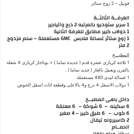
فوتيل – 2 زوج ستائر
الغرفــة الثالثــة
1 سرير ستوديو بالمرتبه 2 درج واتياجير
1 دولاب كبير مطابق للغرفة الثانية
1 زوج ستائر غسالة ملابس GMC مستعملة – سلم مزدوج
2 متر
المطبـــخ
1 ثلاجة كريازى عشرة قدم ( جديدة تماما ) + بوتاجاز كريازى 4 شعلة
بالفرن ويعمل بالغاز ( جديد تماما ) .
1 غسالة ليدى 480 مستعملة
1 دولاب الاسفل 4 درج و4 بالاعلى وقطعة اثاث اسفل الحوض
داخل باهى المطبــخ
6 سكينه – 6 شوكة – 6 معلقة
6 كوب – 6 طبق كبير – 4 صغير
2 كاسيروله تيفال
الحمــام
سخان مياه بالغاز