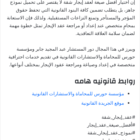
إن اختيار أفضل صيغة لعقد إيجار شقة لا يقتصر على تحميل نموذج
جاهز، بل يتطلب تضمين كافة البنود القانونية التي تحفظ حقوق
المؤجر والمستأجر وتمنع النزاعات المستقبلية. ولذلك فإن الاستعانة
بمحامٍ متخصص عند إعداد أو مراجعة عقد الإيجار تمثل خطوة مهمة
لضمان سلامة العلاقة التعاقدية.
ويبرز في هذا المجال دور المستشار عبد المجيد جابر ومؤسسة
حورس للمحاماة والاستشارات القانونية في تقديم خدمات احترافية
متخصصة في إعداد وصياغة ومراجعة عقود الإيجار بمختلف أنواعها.
روابط قانونيه هامه
مؤسسة حورس للمحاماة والاستشارات القانونية
موقع الجريدة القانونية
#عقد_إيجار_شقة
#أفضل_صيغة_عقد_إيجار
#نموذج_عقد_إيجار_شقة