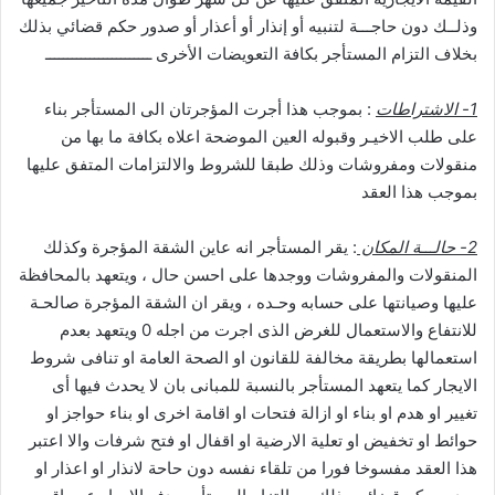
وذلــك دون حاجـــة لتنبيه أو إنذار أو أعذار أو صدور حكم قضائي بذلك
بخلاف التزام المستأجر بكافة التعويضات الأخرى ــــــــــــــــــــــــ
1- الاشتراطات
: بموجب هذا أجرت المؤجرتان الى المستأجر بناء
على طلب الاخيـر وقبوله العين الموضحة اعلاه بكافة ما بها من
منقولات ومفروشات وذلك طبقا للشروط والالتزامات المتفق عليها
بموجب هذا العقد
2- حالـــة المكان
: يقر المستأجر انه عاين الشقة المؤجرة وكذلك
المنقولات والمفروشات ووجدها على احسن حال ، ويتعهد بالمحافظة
عليها وصيانتها على حسابه وحـده ، ويقر ان الشقة المؤجرة صالحـة
للانتفاع والاستعمال للغرض الذى اجرت من اجله 0 ويتعهد بعدم
استعمالها بطريقة مخالفة للقانون او الصحة العامة او تنافى شروط
الايجار كما يتعهد المستأجر بالنسبة للمبانى بان لا يحدث فيها أى
تغيير او هدم او بناء او ازالة فتحات او اقامة اخرى او بناء حواجز او
حوائط او تخفيض او تعلية الارضية او اقفال او فتح شرفات والا اعتبر
هذا العقد مفسوخا فورا من تلقاء نفسه دون حاحة لانذار او اعذار او