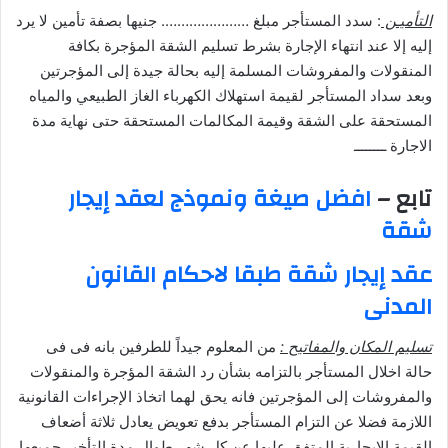
التأميـن
: سدد المستأجر مبلغ …………………. جنيها بصفة تأمين لا يرد
إليه إلا عند انتهاء الإجارة بشرط تسليم الشقة المؤجرة بكافة
المنقولات والمفروشات المسلمة إليه بحالة جيدة إلى المؤجرتين
وبعد سداد المستأجر لقيمة استهلاك الكهرباء الغاز الطبيعي والمياه
المستحقة على الشقة وقيمة المكالمات المستحقة حتى نهاية مدة
الاجارة ــــــــ
تابع –
افضل صيغة ونموذج لعقد إيجار
شقة
عقد إيجار شقة طبقا لاحكام القانون
المدنى
تسليم المكان والمفاتيح :
من المعلوم جيداً للطرفين بانه فى فى
حالة اخلال المستأجر بالتزامه بشأن رد الشقة المؤجرة والمنقولات
والمفروشات إلى المؤجرتين فانه يحق لهما اتخاذ الإجراءات القانونية
اللازمة فضلا عن التزام المستأجر بدفع تعويض يعادل ثلاثة أضعاف
القيمة الايجارية المتفق عليها عن كل شهر طوال مدة التأخير جميعها