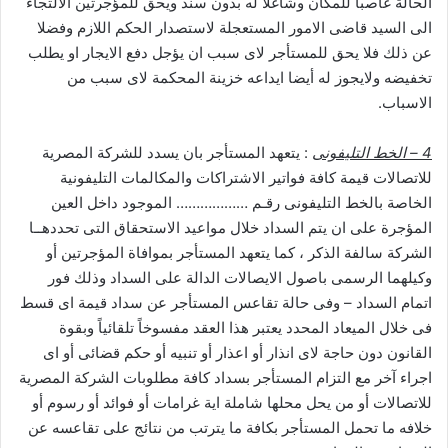
الحالة غاصبا للمكان وشاغلا له بدون سند ويحق للمؤجرتين الالتجاء
الى السيد قاضى الامور المستعجلة لاستصدار الحكم اللازم وفضلا
عن ذلك فلا يحق للمستأجر لاى سبب ان يؤجل دفع الايجار او يطلب
تخفيضه ولايجوز له أيضا ايداعه خزينة المحكمة لاى سبب من
الاسباب.
4 – الخط التليفونى
: يتعهد المستأجر بان يسدد للشركة المصرية
للاتصالات قيمة كافة فواتير الاشتراكات والمكالمات التليفونية
الخاصة بالخط التليفونى رقـم ……………… الموجود داخل العين
المؤجرة على ان يتم السداد خلال مواعيد الاستحقاق التى تحددهــا
الشركة سالفة الذكر ، كما يتعهد المستأجر بموافاة المؤجرتين أو
وكيلهما الرسمى باصول الايصالات الدالة على السداد وذلك فور
اتمام السداد – وفى حالة تقاعس المستأجر عن سداد قيمة اى قسط
فى خلال الميعاد المحدد يعتبر هذا العقد مفسوخاً تلقائياً وبقوة
القانون دون حاجة لاى انذار أو اعذار أو تنبيه أو حكم قضائى أو اى
اجراء آخر مع التزام المستأجر بسداد كافة مطلوبات الشركة المصرية
للاتصالات أو من يحل محلها شاملة اية غرامات أو فوائد أو رسوم أو
خلافه ما تحمل المستأجر بكافة ما يترتب من نتائج على تقاعسه عن