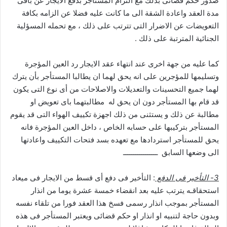
صدور حكم قضائى بذلك مع التزام المستأجر بدفع الايجار عن باقى
مدة العقد واعادة الشقة الى ما كانت عليه فضلا عن الزامه بكافة
التعويضات عن الاضرار التى تترتب على ذلك ، مع تحمله المسؤلية
الجنائية المترتبة على ذلك .
كما عليه من جهة اخرى عند انتهاء عقد الايجار رد العين المؤجرة
وتسليمها للمؤجرين على انه يحق لهما ان يطالبا المستأجر بأن يترك
لهما جميع التحسينات والتعديلات والاصلاحات من أى نوع التى يكون
قد قام بها المستأجر دون ان يحق له مطالبتهما باى تعويض او
مطالبة عن ذلك و يستثنى من ذلك اجهزة تكييف الهواء التى قد يقوم
المستأجر بتركيبها على حسابه الخاص ، داخل العين المؤجرة فانه
يحق للمستأجر استردادها مع تعهده بسد فتحات التكييف واعادتها
الى وضعها السابق ـــــــــــــــــ
3- التأخير فى الدفع
: التأخير فى دفع أى قسط من الايجار فى ميعاد
استحقاقـه يترتب عليه بعد انقضاء خمسة عشرة يوما من انذار
المستأجر بموجب انذار رسمى فسخ هذا العقد فورا من تلقاء نفسه
وبدون حاجة لتنبيه او انذار او حكم قضائى ويعتبر المستأجر فى هذه