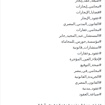
#صيغة_عقد_إيجار
#محامي_إيجارات
#قضايا_الإيجارات
#عقود_الإيجار
#القانون_المدني_المصري
#محامي_عقارات
#المستشار_عبد_المجيد_جابر
#مؤسسة_حورس_للمحاماة
#استشارات_قانونية
#عقود_وعقارات
#إخلاء_العين_المؤجرة
#صحة_التوقيع
#محامي_في_مصر
#الجريدة_القانونية
#القانون_المصري
#عقود_مدنية
#صياغة_العقود