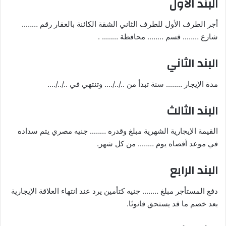
البند الأول
أجر الطرف الأول للطرف الثاني الشقة الكائنة بالعقار رقم ……..
شارع …….. قسم …….. محافظة …….. .
البند الثاني
مدة الإيجار …….. سنة تبدأ من ../../…. وتنتهي في ../../….
البند الثالث
القيمة الإيجارية الشهرية مبلغ وقدره …….. جنيه مصري يتم سداده
في موعد أقصاه يوم …….. من كل شهر.
البند الرابع
دفع المستأجر مبلغ …….. جنيه كتأمين يرد عند انتهاء العلاقة الإيجارية
بعد خصم ما قد يستحق قانونًا.