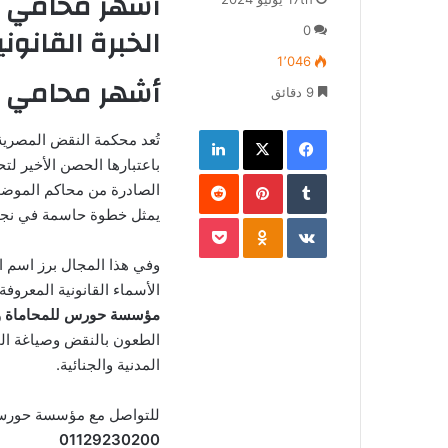
أشهر محامي ن
إلكترونيا
الخبرة القانو
0
1٬046
أشهر محامي 
9 دقائق
فيسبوك
‫X
لينكدإن
تُعد محكمة النقض المصرية
باعتبارها الحصن الأخير لتح
بينتيريست
الصادرة من محاكم الموضو
يمثل خطوة حاسمة في نجاح 
‫Pocket
Odnoklassniki
وفي هذا المجال برز اسم 
الأسماء القانونية المعروف
مؤسسة حورس للمحاماة وال
الطعون بالنقض وصياغة الم
المدنية والجنائية.
للتواصل مع مؤسسة حورس 
01129230200