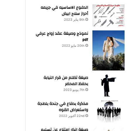
الدفوع الاساسيه في جريمه
أحراز سلاح ابيض
9th يناير 2023
نموذج وصيغة عقد زواج عرفي
pdf
20th مايو 2022
صيغة تظلم من قرار النيابة
بحفظ المحضر
7th يونيو 2023
مذكرة بدفاع في جنحة بلطجة
واستعراض القوه
22nd أكتوبر 2022
صيغة انذار امتناع عن تسليم