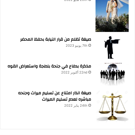
صيغة تظلم من قرار النيابة بحفظ المحضر
7th يونيو 2023
مذكرة بدفاع في جنحة بلطجة واستعراض القوه
22nd أكتوبر 2022
صيغة انذار امتناع عن تسليم ميراث وجنحه
مباشره لعدم تسليم الميراث
24th يناير 2022