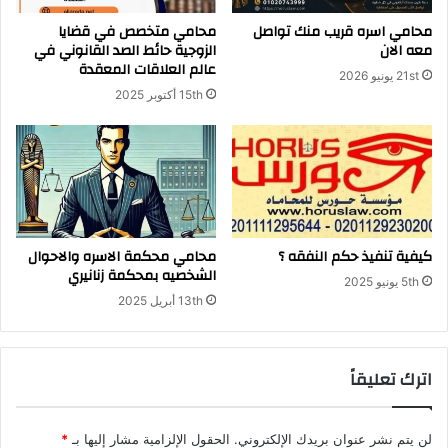
ا
محامي اسره قريب منك تواصل
محامي متخصص في قضايا
ن
معه الان
الزوجية حائط الصد القانوني في
ة
عالم العلاقات المعقدة
21st يونيو 2026
.
15th أكتوبر 2025
م
ح
ا
م
ي
ج
ن
ا
كيفية تنفيذ حكم النفقه ؟
محامي محكمة الاسره والاحوال
الشخصيه بمحكمة زنانيري
ئ
5th يونيو 2025
ي
13th أبريل 2025
اترك تعليقاً
لن يتم نشر عنوان بريدك الإلكتروني.
الحقول الإلزامية مشار إليها بـ
*