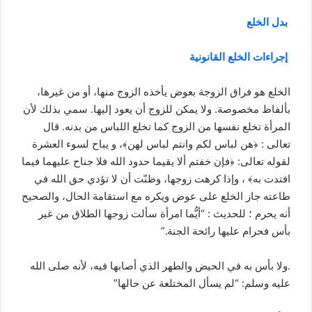
بدل الخلع
إجراءات الخلع القانونية
الخلع هو فراق الزوجة بعوض يأخذه الزوج منها، أو من غيرها،
بألفاظ مخصوصة. ولا يمكن للزوج أن يعود إليها. سمي بذلك لأن
المرأة تخلع نفسها من الزوج كما تخلع اللباس من بدنه. قال
تعالى : ﴿هن لباس لكم وانتم لباس لهن﴾، و يباح لسوء العشرة
لقوله تعالى: ﴿فإن خفتم ألا يقيما حدود الله فلا جناح عليهما فيما
افتدت به﴾ ، وإذا كرهت زوجها، وظنّت أن لا تؤدي حق الله في
طاعته جاز الخلع على عوض ويكره مع استقامة الحال، والصحيح
أنه يحرم ؛ للحديث : “أيُّما امرأة سألت زوجها الطلاق من غير
بأس فحرام عليها رائحة الجنة.”
.ولا بأس به في الحيض والطهر الذي أصابها فيه، لأنه صلى الله
عليه وسلم: “لم يسأل المختلعة عن حالها”