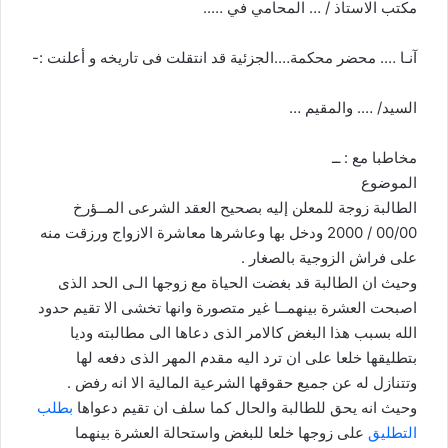
مكتب الاستاذ / … المحامي في …..
آنـا …. محضر محكمة….الجزئية قد انتقلت فى تاريخه و أعلنت :-
السيد/ …. والمقيم …
مخاطبا مع : ــ
الموضوع
الطالبة زوجة للمعلن إليه بصحيح العقد الشرعى المــؤرخ
00/00 / 2000 ودخل بها وعاشرها معاشرة الازواج ورزقت منه
على فراش الزوجية بالصغار .
وحيث ان الطالبة قد بغضت الحياة مع زوجها الـى الحد الذى
اصبحت العشرة بينهمــا غير متصورة وانها تخشى الا تقيم حدود
الله بسبب هذا البغض كالامر الذى دعاها الى مطالبته وديا
بتطليقها خلعا على ان ترد اليه مقدم المهر الذى دفعه لها
وتتنازل له عن جميع حقوقها الشرعية المالية الا انه رفض .
وحيث انه يحق للطالبة والحال كما سلف ان تقيم دعواها
بطلب
التطليق
على زوجها خلعا للبغض واستحالة العشرة بينهما