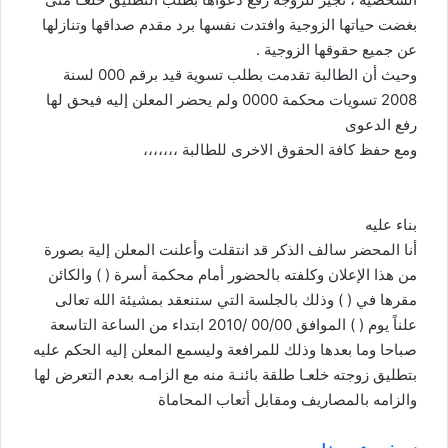
بغضت حياتها الزوجية وافتدت نفسها برد مقدم صداقها وتنازلها
عن جميع حقوقها الزوجية .
وحيث أن الطالبة تقدمت بطلب تسوية قيد برقم 000 لسنة
2008 تسويات محكمة 0000 ولم يحضر المعلن إليه فيحق لها
رفع الدعوى
ومع حفظ كافة الحقوق الاخرى للطالبة ،،،،،،،
بناء عليه
أنا المحضر سالف الذكر قد انتقلت وأعلنت المعلن إلية بصورة
من هذا الإعلان وكلفته بالحضور أمام محكمة أسرة ( ) والكائن
مقرها في ( ) وذلك بالجلسة التي ستنعقد بمشيئة الله تعالى
علناً يوم ( ) الموافق 00/00 /2010 ابتداء من الساعة التاسعة
صباحا وما بعدها وذلك للمرافعة وليسمع المعلن إليه الحكم عليه
بتطليق زوجته خلعـا طلقة بائنـة منه مع الزامـه بعدم التعرض لها
والزامه بالمصاريف ومقابل أتعاب المحاماة