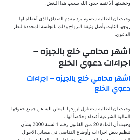
وخشيتها ألا تقيم حدود الله بسبب هذا البغض.
وحيث ان الطالبة ستقوم برد مقدم الصداق الذى أعطاه لها
زوجها الثابت بأصل وثيقة الـزواج وذلك بالجلسة المحددة لنظر
الدعوى.
اشهر محامي خلع بالجيزه –
اجراءات دعوي الخلع
اشهر محامي خلع بالجيزه – اجراءات
دعوي الخلع
وحيث ان الطالبة ستتنازل لزوجها المعلن اليه عن جميع حقوقها
المالية الشرعية أفتداء وخلاصأ لها .
وحيث أن المادة 20 مـن القانون رقـم 1 لسنة 2000 بشأن
تنظيم بعض اجراءات وأوضاع التقاضى فى مسائل الآحوال
الشخصية ، تجيز للزوجة رفع دعواها بطلب التطليق خلعـا متى