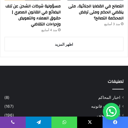
التصالح في القضايا الجنائية.. متى
مسؤولية شركات الشحن عن تلف
ينقضي الحكم ومتى ترفض
البضائع في القانون المصري |
المحكمة التصالح؟
حقوق العملاء والتعويض
وإجراءات التقاضي
منذ 3 أسابيع
منذ 4 أسابيع
اظهر المزيد
تصنيفات
اخبار المحاكم
(8)
استشارات قانونيه
(167)
الدعم القانوني
(196)
تأسيس الشركات وتعديلها
(148)