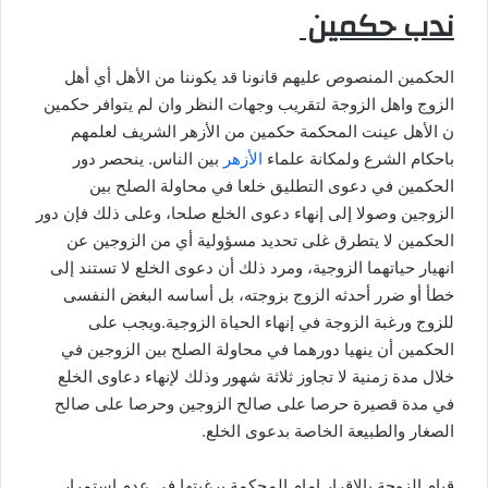
ندب حكمين
الحكمين المنصوص عليهم قانونا قد يكوننا من الأهل أي أهل
الزوج واهل الزوجة لتقريب وجهات النظر وان لم يتوافر حكمين
ن الأهل عينت المحكمة حكمين من الأزهر الشريف لعلمهم
باحكام الشرع ولمكانة علماء
الأزهر
بين الناس. ينحصر دور
الحكمين في دعوى التطليق خلعا في محاولة الصلح بين
الزوجين وصولا إلى إنهاء دعوى الخلع صلحا، وعلى ذلك فإن دور
الحكمين لا يتطرق غلى تحديد مسؤولية أي من الزوجين عن
انهيار حياتهما الزوجية، ومرد ذلك أن دعوى الخلع لا تستند إلى
خطأ أو ضرر أحدثه الزوج بزوجته، بل أساسه البغض النفسى
للزوج ورغبة الزوجة في إنهاء الحياة الزوجية.ويجب على
الحكمين أن ينهيا دورهما في محاولة الصلح بين الزوجين في
خلال مدة زمنية لا تجاوز ثلاثة شهور وذلك لإنهاء دعاوى الخلع
في مدة قصيرة حرصا على صالح الزوجين وحرصا على صالح
الصغار والطبيعة الخاصة بدعوى الخلع.
قيام الزوجة بالاقرار امام المحكمة برغبتها في عدم استمرار