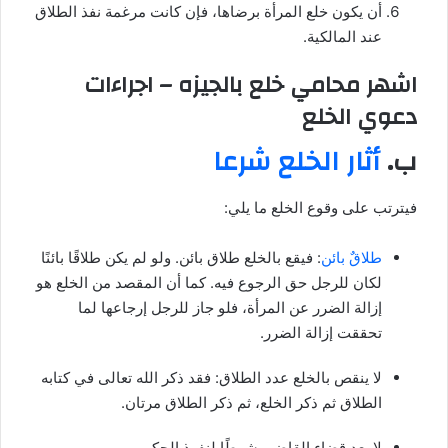
أن يكون خلع المرأة برضاها، فإن كانت مرغمة نفذ الطلاق
عند المالكية.
اشهر محامي خلع بالجيزه – اجراءات
دعوي الخلع
ب.
أثار الخلع شرعا
فيترتب على وقوع الخلع ما يلي:
طلاقٌ بائن
: فيقع بالخلع طلاق بائن. ولو لم يكن طلاقًا بائنًا
لكان للرجل حق الرجوع فيه. كما أن المقصد من الخلع هو
إزالة الضرر عن المرأة، فلو جاز للرجل إرجاعها لما
تحققت إزالة الضرر.
لا ينقص بالخلع عدد الطلاق: فقد ذكر الله تعالى في كتابه
الطلاق ثم ذكر الخلع، ثم ذكر الطلاق مرتان.
لا يعد قضاء القاضي شرطًا لنفوذ الحكم.