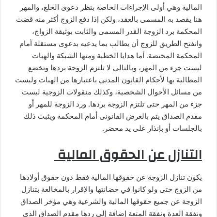
المالية وهي أولى الإجراءات الخاصة بنظر دعوى الخلع، والمهر
هنا يقصد به المسمى بالعقد، ولكن إذا دفع الزوج أكثر منه قضت
المحكمة برد الزوجة القدر المسمى والثابت بوثيقة الزواج،
وانفتح الطريق للزوج أن يطالب بما يدعيه بدعوى مستقلة أمام
المحكمة المختصة. أما هدايا الخطبة ومنها الشبكة والهبات
ليست جزء من المهر، وبالتالى لا تلتزم الزوجة بردها وتخضع
المطالبة بها لأحكام القانون المدني باعتبارها من الهبات وليست
من مسائل الأحوال الشخصية، وكذلك منقولات الزوجية ليست
جزء من المهر حتى تلتزم الزوجة بردها. ورد الزوجة للمهر أو
مقدم الصداق يتم بالعرض القانونى أمام المحكمة ويثبت ذلك
بالجلسات أو بإنذار على يد محضر.
التنازل عن الحقوق المالية
يكون تنازل الزوجة عن حقوقها المالية فقط دون حقوق أولادها
من الزوج حتى ولو كانوا في حضانتها والإقرار بالمخالعة بتنازل
الزوجة عن جميع حقوقها المالية والشرعية وهي مؤخر الصداق
ونفقة العدة ونفقة المتعة إضافة إلى ردها مقدم الصداق الذي