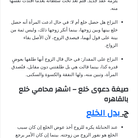
يلزمه عقد جديد. فلم تعد تحت سلطانه بعدما افتدت نفسها
منه.
النزاع هل حصل خلع أم لا: في حال ادعت المرأة أنه حصل
خلع بينها وبين زوجها، بينما أنكر زوجها ذلك، وليس ثمة من
بينة على قول أيهما، فيصدق الزوج، لأن الأصل بقاء
الزواج.
النزاع على المقدار: في حال قال الزوج أنها طلقها بعوضٍ
قدره كذا، بينما قالت هي بل طلقتني دون مقابل، فتُصدق
المرأة، وتبين منه، ولها النفقة والكسوة والسكنى.
صيغة دعوى خلع – اشهر محامي خلع
بالقاهره
ج.
بدل الخلع
عند الحنابلة يكره للزوج أخذ عوض الخلع إن كان سبب
الخلع هو نفور الزوج من زوجته. بينما إن كان الأمر يرجع