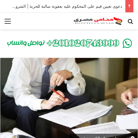
دعوى تعيين قيم على المحكوم عليه بعقوبة سالبة للحرية | الشروط والصيغة القانونية
بحث عن
الق