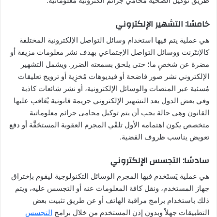
طريق توكيل الضحية محامي جرائم الكترونية معلوماتية.
خامسًا: التشهير الإلكتروني
هي عملية يتم فيها استخدام وسائل التواصل الإلكترونية المختلفة
كالإنتَرنت ووسائل التواصل الإجتماعي بهدف نشر معلومات مزيفة أو
مضرة عن شخصٍ ما؛ حتى يلحق بسمعته الضرر. ويشمل التشهير
الإلكتروني نشر صور فاضحة أو فيديوهات مُخزِية أو ترويج تعليقات
مُسئية عبر المنصات والوسائل الإلكترونية، أو نشر شائعات كاذبة
وفي بعض الدول يعد التشهير الإلكتروني جريمة قانونية يُعَاقب عليها
القانون وهي حالة يجب أن يتم توكيل محامى جرائم معلوماتية
متخصص يكون اهتمامه الأول تلقّي المجرم العقوبة المستحَقَّة أو دفع
تعويض يناسب ظروف القضية.
سادسًا: التجسس الإلكتروني
هي عملية يَستَخدم فيها المجرم الوسائل التكنولوجية ليقوم بإختراق
جهاز المستخدم، ونقل كافة المعلومات عنه أو التجسس عليه، ويتم
ذلك باستخدام برامج مراقبة الهاتف أو عن طريق تثبيت بعض
التطبيقات جهلاً وبدون إذن المستخدم من خلال برامج
التجسس