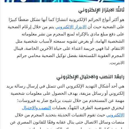
ثالثًا: الابتزاز الإلكتروني
هو أكثر أنواع الجرائم الإلكترونية انتشارًا كما أنها تشكل ضغطًا كبيرًا
على الضحية حيث أن
الابتزاز الإلكتروني
يتم من خلال إرغَام الضحية
على دفع مبلغ مادي بالإكراه لمنع المجرم من نشر معلوماته
الشخصية الهامة، أو بغرض تشويه سمعته لأسباب شخصية مثل
الانتقام. لذا فهي جريمة اعتداء على حياة الآخرين الخاصة، فينال
المجرم العقوبة المُستحقة بفضل توكيل الضحية محامي جرائم
الانترنت.
رابعًا: النصب والاحتيال الإلكتروني
هي أحد أشكال التهديد الإلكتروني التي تتمثل في إرسال رسالة بريد
إلكتروني أو رسائل مزيفة، بهدف الحصول على معلومات شخصية
مهمة عن المستخدم من خلال تثبيت برنامج ضار به فيروسات؛
ليخترق خصوصية الطرف المُهدَّد بعمليات
النصب والاحتيال
الإلكتروني
حيث تقوم التقنيات الحديثة بتحديد المجرم من خلال
منصات وسائل الاتصال حتى ينال عقابه وفقًا للقانون المصري عن