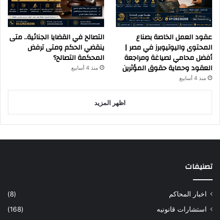
عقود العمل الخاصة بصناع
التصالح في القضايا الجنائية.. متى
المحتوى واليوتيوبرز في مصر |
ينقضي الحكم ومتى ترفض
أفضل محامي لصياغة ومراجعة
المحكمة التصالح؟
العقود وحماية حقوق المؤثرين
منذ 4 أسابيع
منذ 4 أسابيع
اظهر المزيد
تصنيفات
اخبار المحاكم
(8)
استشارات قانونيه
(168)