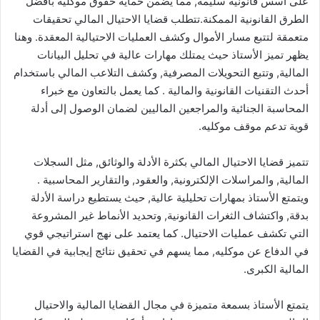
على أسس قانونية سليمة, مما يضمن حماية حقوق موكليه بأفضل
الطرق القانونية الممكنة.تتطلب قضايا الاحتيال المالي تحقيقات
متعمقة لتتبع مسار الأموال وكشف العمليات الاحتيالية المعقدة. وهنا
يظهر تميز الأستاذ حيث يمتلك مهارات عالية في تحليل البيانات
المالية, وتتبع التحويلات المصرفية, وكشف التلاعب المالي باستخدام
أحدث التقنيات القانونية والمالية . كما يعمل بالتعاون مع خبراء
المحاسبة الجنائية والمراجعين الماليين لضمان الوصول إلى أدلة
قوية تدعم موقف موكليه.
تتميز قضايا الاحتيال المالي بكثرة الأدلة والوثائق, مثل السجلات
المالية, والمراسلات الإلكترونية, والعقود, والتقارير المحاسبية .
ويتمتع الأستاذ بمهارات تحليلية عالية, حيث يستطيع دراسة الأدلة
بدقة, واكتشاف الثغرات القانونية, وتحديد الأنماط غير المشروعة
التي تكشف عمليات الاحتيال. كما يعتمد على نهج استراتيجي قوي
في الدفاع عن موكليه, مما يسهم في تحقيق نتائج إيجابية في القضايا
المالية الكبرى.
يتمتع الأستاذ بسمعة متميزة في مجال القضايا المالية والاحتيال