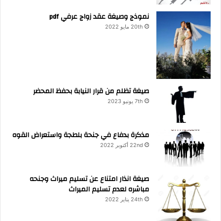
نموذج وصيغة عقد زواج عرفي pdf
20th مايو 2022
صيغة تظلم من قرار النيابة بحفظ المحضر
7th يونيو 2023
مذكرة بدفاع في جنحة بلطجة واستعراض القوه
22nd أكتوبر 2022
صيغة انذار امتناع عن تسليم ميراث وجنحه
مباشره لعدم تسليم الميراث
24th يناير 2022