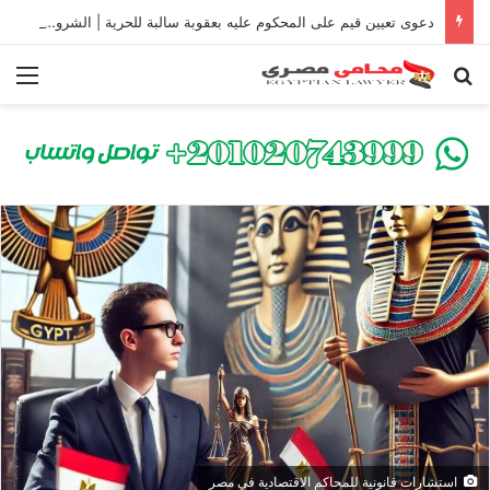
دعوى تعيين قيم على المحكوم عليه بعقوبة سالبة للحرية | الشروط والصيغة القانونية
بحث عن
الق
استشارات قانونية للمحاكم الاقتصادية في مصر