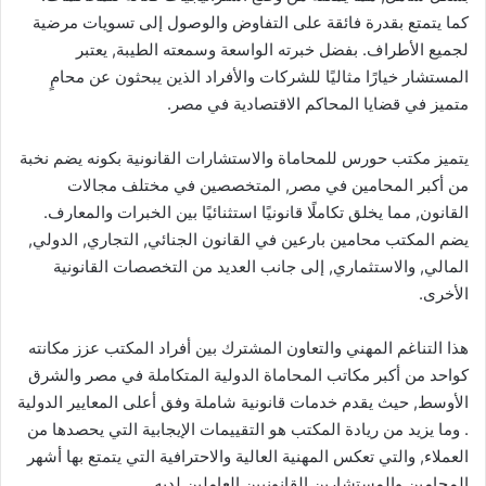
كما يتمتع بقدرة فائقة على التفاوض والوصول إلى تسويات مرضية
لجميع الأطراف. بفضل خبرته الواسعة وسمعته الطيبة, يعتبر
المستشار خيارًا مثاليًا للشركات والأفراد الذين يبحثون عن محامٍ
متميز في قضايا المحاكم الاقتصادية في مصر.
يتميز مكتب حورس للمحاماة والاستشارات القانونية بكونه يضم نخبة
من أكبر المحامين في مصر, المتخصصين في مختلف مجالات
القانون, مما يخلق تكاملًا قانونيًا استثنائيًا بين الخبرات والمعارف.
يضم المكتب محامين بارعين في القانون الجنائي, التجاري, الدولي,
المالي, والاستثماري, إلى جانب العديد من التخصصات القانونية
الأخرى.
هذا التناغم المهني والتعاون المشترك بين أفراد المكتب عزز مكانته
كواحد من أكبر مكاتب المحاماة الدولية المتكاملة في مصر والشرق
الأوسط, حيث يقدم خدمات قانونية شاملة وفق أعلى المعايير الدولية
. وما يزيد من ريادة المكتب هو التقييمات الإيجابية التي يحصدها من
العملاء, والتي تعكس المهنية العالية والاحترافية التي يتمتع بها أشهر
المحامين والمستشارين القانونيين العاملين لديه.