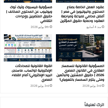
عقود العمل الخاصة بصناع
مسؤولية فيسبوك وتيك توك
المحتوى واليوتيوبرز في مصر |
ويوتيوب عن المحتوى المخالف |
أفضل محامي لصياغة ومراجعة
حقوق المتضررين وإجراءات
العقود وحماية حقوق المؤثرين
التقاضي
منذ 4 أسابيع
9th يوليو 2026
المسؤولية القانونية للسمسار
القوة القانونية للمحادثات
العقاري في القانون المصري
الإلكترونية (واتساب، ماسنجر،
2026 | حقوق المشترين والبائعين
البريد الإلكتروني) أمام القضاء
ومتى يلتزم السمسار بالتعويض؟
المصري
3rd يوليو 2026
3rd يوليو 2026
اترك تعليقاً