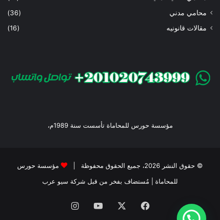
محامي مدني
(36)
مقالات قانونيه
(16)
مؤسسة حورس للمحاماة تأسست سنة 1989م،
© حقوق النشر 2026، جميع الحقوق محفوظة |
مؤسسة حورس
للمحاماة
| مُستضاف بفخر من قبل
شركة سيو عرب
فيسبوك
‫X
‫YouTube
انستقرام