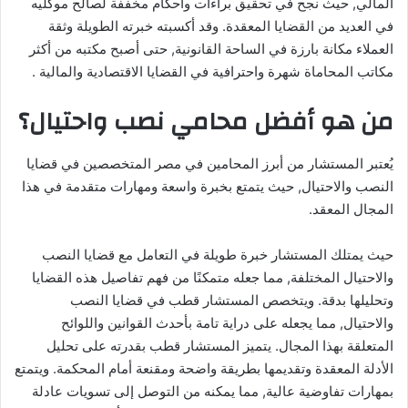
المالي, حيث نجح في تحقيق براءات وأحكام مخففة لصالح موكليه
في العديد من القضايا المعقدة. وقد أكسبته خبرته الطويلة وثقة
العملاء مكانة بارزة في الساحة القانونية, حتى أصبح مكتبه من أكثر
مكاتب المحاماة شهرة واحترافية في القضايا الاقتصادية والمالية .
من هو أفضل محامي نصب واحتيال؟
يُعتبر المستشار من أبرز المحامين في مصر المتخصصين في قضايا
النصب والاحتيال, حيث يتمتع بخبرة واسعة ومهارات متقدمة في هذا
المجال المعقد.
حيث يمتلك المستشار خبرة طويلة في التعامل مع قضايا النصب
والاحتيال المختلفة, مما جعله متمكنًا من فهم تفاصيل هذه القضايا
وتحليلها بدقة. ويتخصص المستشار قطب في قضايا النصب
والاحتيال, مما يجعله على دراية تامة بأحدث القوانين واللوائح
المتعلقة بهذا المجال. يتميز المستشار قطب بقدرته على تحليل
الأدلة المعقدة وتقديمها بطريقة واضحة ومقنعة أمام المحكمة. ويتمتع
بمهارات تفاوضية عالية, مما يمكنه من التوصل إلى تسويات عادلة