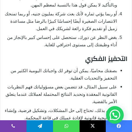
وبالتأكيد لا يمكن قول هذا بالنسبة لمعظم المهن.
أو ربما يؤتي ثماره لأنك بعت شركة بمليون جنيه، أو ربما تمنحك
الانتصارات الصغيرة أيضًا إحساسًا كبيرًا بالرضا مثل مساعدة
زميل أو تقديم فكرة رائعة لشريكك في العمل.
بغض النظر عن دورك، ستحصل على إحساس كبير بالإنجاز من
أداء وظيفتك إلى مستوى احترافي للغاية.
التحفيز الفكري
بصفتك محاميًا، يمكن أن توفر لك واجباتك اليومية الكثير من
التحفيز والتحديات العقلية.
على سبيل المثال، قد تتضمن بعض مسؤولياتك فهم النظريات
القانونية المعقدة وتحديد النتائج المحتملة لعملائك عندما يتعلق
الأمر بالقضية.
للقيام بذلك، تحتاج إلى حل المشكلات، وتشكيل فرضية، وإنشاء
استراتيجية قانونية لإفادة عميلك في قاعة المحكمة.
يسبوك
‫X
واتساب
تيلقرام
ڤايبر