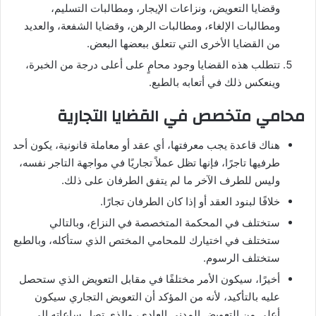
وقضايا التعويض، ونزاعات الإيجار، ومطالبات التسليم،
ومطالبات الإلغاء، ومطالبات الرهن، وقضايا الشفعة، والعديد
من القضايا الأخرى التي تتعلق ببعضها البعض.
تتطلب هذه القضايا وجود محامٍ على أعلى درجة من الخبرة،
وينعكس ذلك في أتعابه بالطبع.
محامي متخصص في القضايا التجارية
هناك قاعدة يجب معرفتها، أي عقد أو معاملة قانونية، يكون أحد
طرفيها تاجرًا، فإنها تظل عملاً تجاريًا في مواجهة التاجر نفسه،
وليس للطرف الآخر ما لم يتفق الطرفان على ذلك.
خلافًا لبنود العقد أو إذا كان الطرفان تجارًا.
ستختلف في المحكمة المتخصصة في النزاع، وبالتالي
ستختلف في اختيارك للمحامي المختص الذي ستأكله، وبالطبع
ستختلف الرسوم.
أخيرًا، سيكون الأمر مختلفًا في مقابل التعويض الذي ستحصل
عليه بالتأكيد، لأنه من المؤكد أن التعويض التجاري سيكون
أعلى من التعويض المدني العادي، والذي تصل ساعاته إلى