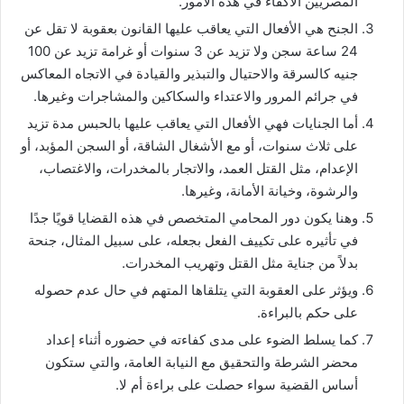
المصريين الأكفاء في هذه الأمور.
الجنح هي الأفعال التي يعاقب عليها القانون بعقوبة لا تقل عن
24 ساعة سجن ولا تزيد عن 3 سنوات أو غرامة تزيد عن 100
جنيه كالسرقة والاحتيال والتبذير والقيادة في الاتجاه المعاكس
في جرائم المرور والاعتداء والسكاكين والمشاجرات وغيرها.
أما الجنايات فهي الأفعال التي يعاقب عليها بالحبس مدة تزيد
على ثلاث سنوات، أو مع الأشغال الشاقة، أو السجن المؤبد، أو
الإعدام، مثل القتل العمد، والاتجار بالمخدرات، والاغتصاب،
والرشوة، وخيانة الأمانة، وغيرها.
وهنا يكون دور المحامي المتخصص في هذه القضايا قويًا جدًا
في تأثيره على تكييف الفعل بجعله، على سبيل المثال، جنحة
بدلاً من جناية مثل القتل وتهريب المخدرات.
ويؤثر على العقوبة التي يتلقاها المتهم في حال عدم حصوله
على حكم بالبراءة.
كما يسلط الضوء على مدى كفاءته في حضوره أثناء إعداد
محضر الشرطة والتحقيق مع النيابة العامة، والتي ستكون
أساس القضية سواء حصلت على براءة أم لا.