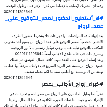
وفقدان الشريك لإصابته بالإحباط من كثرة الإجراءت، وطول الوقت.
00201111295644
#لا_أستطيع_الحضور_لمصر_للتوقيع_على_
عقد_الزواج
بعد إنهاء كافة الموافقات، والإجراءات فلا يشترط حضور الطرف
الأجنبي شخصياً لمصر للتوقيع على عقد الزواج، بل يقوم أحد مندوبي
المكتب بالتوقيع نيابة عنه بموجب توكيل رسمي بالأمور الزوجية،
ويسري ذلك في حالة طلاق الأجانب أيضاً.00201111295644
وبعد إتمام التوقيع على العقد ننهي كافة أعمال التوثيق، ثم تصلك
عقود الزواج الرسمية عبر البريد السريع في دولتك، مرفقاً بها خطاب
تهنئة من المؤسسة مع أطيب تمنياتنا لكم بحياة سعيدة.
00201111295644
#خبراء_زواج_الأجانب_بمصر
نظراً لما يقابل القادمون على الزواج من صعوبات، و تعقيدات في
الإجراءات، و حيث أننا نملك الخبرة الكافية في هذا المجال، ولدينا
فريق عمل متخصص في إنهاء كافة إجراءات زواج الأجانب، وإزالة تلك