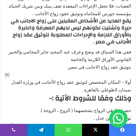
العقبات، فلا تجعل الإجراءات المعقدة تقف بينك وبين شريك الحياة.
مؤسسة حورس للمحاماه وتوثيق عقود زواج الأجانب .
يقع العديد من الأشخاص المقبلين على زواج الاجانب في
حيرة وتشتيت لكونهم ليس لديهم المعرفة والخبرة
بالأوراق اللازمة والإجراءات المطلوبة لتوثيق عقد زواج
الأجانب في مصر .
ففي هذا السياق قد وضح وعرف عبد المجيد جابر المحامي والخبير
القانوني الأوراق اللازمة والخاصة
بتوثيق عقد زواج الاجانب في مصر.
￼
أولا:- المكان المخصص لتوثيق عقد زواج الأجانب في وزارة العدل
بميدان لاظوغلي بالقاهرة .
وذلك وفقا للشروط الآتية :-
حضور طرفي الزواج بشخصهما ( الزوج ، الزوجة ).
نوافر شاهدين عدل .
أن تكون اقامة الزوجة الاجنبية في مصر بغرض غير السياحة على أن
يتم ختم جواز سفرها من الجوازات والهجرة بالعباسية .