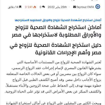
fayrouz FAFA
أ
25th يناير 2022
0
3٬241
14 دقائق
ر
س
أماكن استخراج الشهادة الصحية للزواج والاوراق المطلوبه لاستخراجها
ل
أماكن استخراج الشهادة الصحية للزواج
ب
والأوراق المطلوبة لاستخراجها في مصر
ر
ي
دليل استخراج الشهادة الصحية للزواج في
د
مصر وأهم الإجراءات القانونية
ا
إ
تُعتبر الشهادة الصحية للزواج من المستندات الأساسية التي
ل
يشترطها القانون المصري لإتمام إجراءات عقد الزواج الرسمي،
ك
سواء كان الزواج بين مصريين أو في بعض الحالات الخاصة المتعلقة
ت
بزواج الأجانب داخل مصر. وقد أصبح الكشف الطبي قبل الزواج
ر
خطوة مهمة تهدف إلى الحفاظ على صحة الزوجين والأبناء مستقبلاً،
و
والكشف المبكر عن بعض الأمراض التي قد تؤثر على الحياة الزوجية.
ن
ي
ا
ويبحث الكثير من المقبلين على الزواج عن أماكن استخراج الشهادة