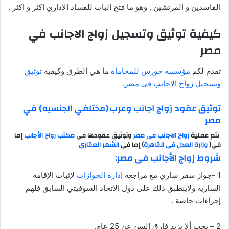
الفاسدين و المرتشين . وهو ما فتح الباب للفساد الاداري اكثر و اكثر .
كيفية توثيق وتسجيل زواج الاجانب في
مصر
تقدم لكم
مؤسسة حورس للمحاماه
ما هي الطرق وكيفية
توثيق
وتسجيل زواج الاجانب في مصر
.
توثيق عقود زواج اجانب وعرب (مختلفي الجنسيه) في
مصر
تتم عملية
زواج الاجانب فى مصر
وتوثيق عقودها في
مكتب زواج الأجانب
إما
في(
وزارة العدل في القاهرة
) إما في
الشهر العقاري
شروط زواج الأجانب فى مصر:
1 -جواز سفر ساري مع مراجعة
إدارة الجوازات
لإثبات الإقامة
السارية ولاينطبق ذلك على دول الاتحاد السوفيتي السابق فلهم
إجراءات خاصة .
2 – يجب ألا يزيد فارق السن عن 25 عام.