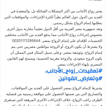
يعتبر زواج الأجانب من اكثر المشكلات الشائكة بل، والمعقدة في
العديد من الدول حول العالم نظراً لكثرة الإجراءات، والموافقات التي
يتطلبها إتمام الزواج بشكل رسمي.
وتعد جمهورية مصر العربية من أقل الدول تعقيداً مقارنة بدول أخرى
بخصوص إجراءات زواج الأجانب مما يدفع العديد من الأجانب مختلفي
الجنسيات للإقدام على إتمام الزواج بمصر. 00201111295644
ولا يشترط أن يكون الزوج، أو الزوجة مواطنين مصريين حتى يتم
إتمام الزواج، وثوثيقه بمصر، وعلى سبيل المثال فمن الممكن أن
يكون الزوج سعودي، والزوجة مغربية الجنسية، ويسمح لهم القانون
المصري بإنهاء الإجراءات بمصر.
#تعقيدات_زواج_الأجانب،
#وتعارض_القوانين
يشترط لإتمام الزواج بمصر الحصول على العديد من الموافقات،
والتصاريح التي من ضمنها الحصول على موافقة رسمية من قنصلية
الطرف راغب الزواج، خلاف الإجراءات الأخرى المرهقه التي تستغرق
في بعض الأحيان عدة أشهر، وأكثر.. مما يحول دون إتمام الزواج،