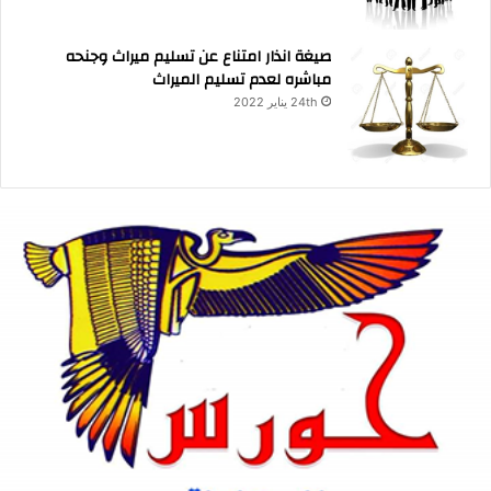
صيغة انذار امتناع عن تسليم ميراث وجنحه
مباشره لعدم تسليم الميراث
24th يناير 2022