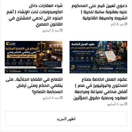
دعوى تعيين قيم على المحكوم
شراء العقارات داخل
عليه بعقوبة سالبة للحرية |
الكومباوندات تحت الإنشاء | أهم
الشروط والصيغة القانونية
البنود التي تحمي المشتري في
القانون المصري
منذ 6 أيام
منذ 3 أسابيع
عقود العمل الخاصة بصناع
التصالح في القضايا الجنائية.. متى
المحتوى واليوتيوبرز في مصر |
ينقضي الحكم ومتى ترفض
أفضل محامي لصياغة ومراجعة
المحكمة التصالح؟
العقود وحماية حقوق المؤثرين
منذ 4 أسابيع
منذ 4 أسابيع
اظهر المزيد