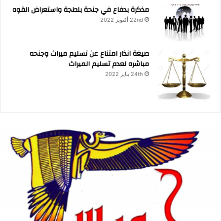
مذكرة بدفاع في جنحة بلطجة واستعراض القوه
22nd أكتوبر 2022
صيغة انذار امتناع عن تسليم ميراث وجنحه
مباشره لعدم تسليم الميراث
24th يناير 2022