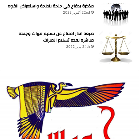
مذكرة بدفاع في جنحة بلطجة واستعراض القوه
22nd أكتوبر 2022
صيغة انذار امتناع عن تسليم ميراث وجنحه
مباشره لعدم تسليم الميراث
24th يناير 2022