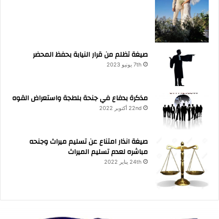
صيغة تظلم من قرار النيابة بحفظ المحضر
7th يونيو 2023
مذكرة بدفاع في جنحة بلطجة واستعراض القوه
22nd أكتوبر 2022
صيغة انذار امتناع عن تسليم ميراث وجنحه
مباشره لعدم تسليم الميراث
24th يناير 2022