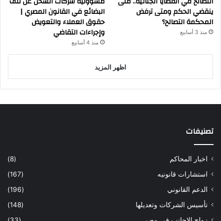
التصالح في القضايا الجنائية.. متى
مسؤولية شركات الشحن عن تلف
ينقضي الحكم ومتى ترفض
البضائع في القانون المصري |
المحكمة التصالح؟
حقوق العملاء والتعويض
وإجراءات التقاضي
منذ 3 أسابيع
منذ 4 أسابيع
اظهر المزيد
تصنيفات
اخبار المحاكم
(8)
استشارات قانونيه
(167)
الدعم القانوني
(196)
تأسيس الشركات وتعديلها
(148)
زواج الاجانب في مصر
(33)