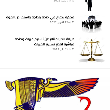
7th يونيو 2023
مذكرة بدفاع في جنحة بلطجة واستعراض القوه
22nd أكتوبر 2022
صيغة انذار امتناع عن تسليم ميراث وجنحه
مباشره لعدم تسليم الميراث
24th يناير 2022