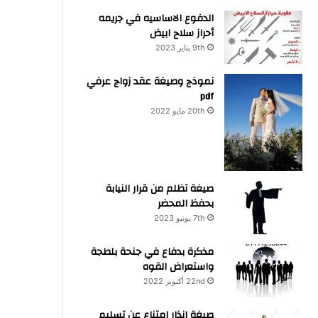
الدفوع الاساسيه في جريمه
أحراز سلاح ابيض
9th يناير 2023
نموذج وصيغة عقد زواج عرفي
pdf
20th مايو 2022
صيغة تظلم من قرار النيابة
بحفظ المحضر
7th يونيو 2023
مذكرة بدفاع في جنحة بلطجة
واستعراض القوه
22nd أكتوبر 2022
صيغة انذار امتناع عن تسليم