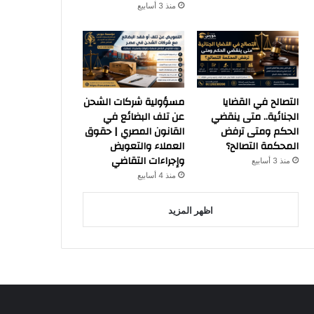
منذ 3 أسابيع
التصالح في القضايا
مسؤولية شركات الشحن
الجنائية.. متى ينقضي
عن تلف البضائع في
الحكم ومتى ترفض
القانون المصري | حقوق
المحكمة التصالح؟
العملاء والتعويض
وإجراءات التقاضي
منذ 3 أسابيع
منذ 4 أسابيع
اظهر المزيد