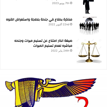
7th يونيو 2023
مذكرة بدفاع في جنحة بلطجة واستعراض القوه
22nd أكتوبر 2022
صيغة انذار امتناع عن تسليم ميراث وجنحه
مباشره لعدم تسليم الميراث
24th يناير 2022