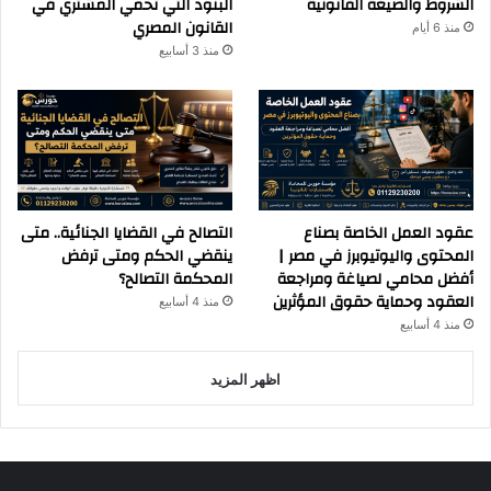
الشروط والصيغة القانونية
البنود التي تحمي المشتري في
القانون المصري
منذ 6 أيام
منذ 3 أسابيع
عقود العمل الخاصة بصناع
التصالح في القضايا الجنائية.. متى
المحتوى واليوتيوبرز في مصر |
ينقضي الحكم ومتى ترفض
أفضل محامي لصياغة ومراجعة
المحكمة التصالح؟
العقود وحماية حقوق المؤثرين
منذ 4 أسابيع
منذ 4 أسابيع
اظهر المزيد