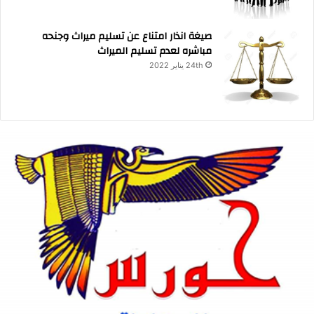
صيغة انذار امتناع عن تسليم ميراث وجنحه
مباشره لعدم تسليم الميراث
24th يناير 2022