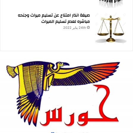
صيغة انذار امتناع عن تسليم ميراث وجنحه
مباشره لعدم تسليم الميراث
24th يناير 2022