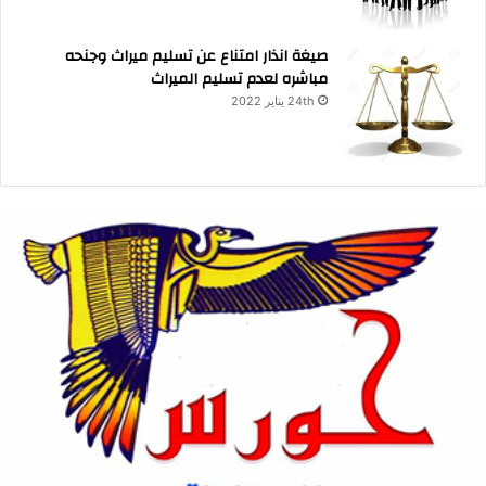
صيغة انذار امتناع عن تسليم ميراث وجنحه
مباشره لعدم تسليم الميراث
24th يناير 2022