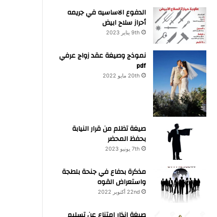
الدفوع الاساسيه في جريمه
أحراز سلاح ابيض
9th يناير 2023
نموذج وصيغة عقد زواج عرفي
pdf
20th مايو 2022
صيغة تظلم من قرار النيابة
بحفظ المحضر
7th يونيو 2023
مذكرة بدفاع في جنحة بلطجة
واستعراض القوه
22nd أكتوبر 2022
صيغة انذار امتناع عن تسليم