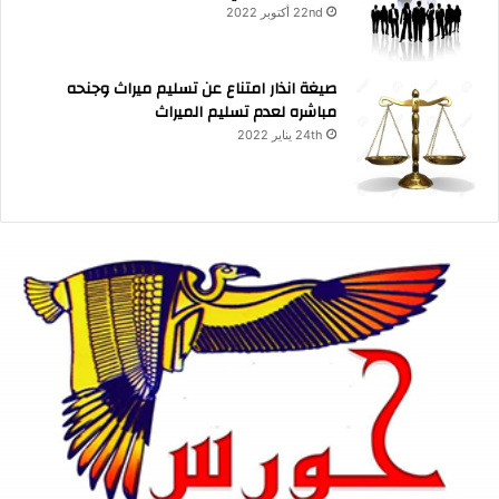
22nd أكتوبر 2022
صيغة انذار امتناع عن تسليم ميراث وجنحه
مباشره لعدم تسليم الميراث
24th يناير 2022