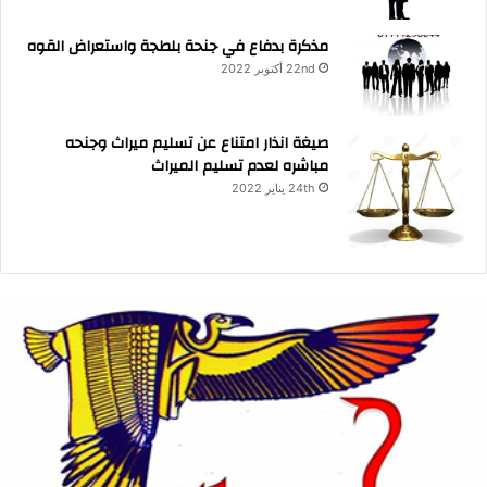
مذكرة بدفاع في جنحة بلطجة واستعراض القوه
22nd أكتوبر 2022
صيغة انذار امتناع عن تسليم ميراث وجنحه
مباشره لعدم تسليم الميراث
24th يناير 2022