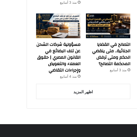
منذ 3 أسابيع
التصالح في القضايا
مسؤولية شركات الشحن
الجنائية.. متى ينقضي
عن تلف البضائع في
الحكم ومتى ترفض
القانون المصري | حقوق
المحكمة التصالح؟
العملاء والتعويض
وإجراءات التقاضي
منذ 3 أسابيع
منذ 4 أسابيع
اظهر المزيد