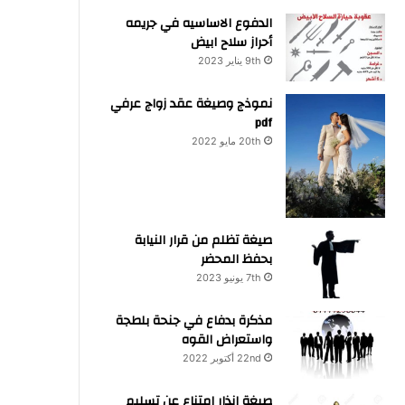
الدفوع الاساسيه في جريمه
أحراز سلاح ابيض
9th يناير 2023
نموذج وصيغة عقد زواج عرفي
pdf
20th مايو 2022
صيغة تظلم من قرار النيابة
بحفظ المحضر
7th يونيو 2023
مذكرة بدفاع في جنحة بلطجة
واستعراض القوه
22nd أكتوبر 2022
صيغة انذار امتناع عن تسليم