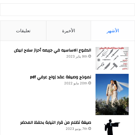
الأشهر
الأخيرة
تعليقات
الدفوع الاساسيه في جريمه أحراز سلاح ابيض
9th يناير 2023
نموذج وصيغة عقد زواج عرفي pdf
20th مايو 2022
صيغة تظلم من قرار النيابة بحفظ المحضر
7th يونيو 2023