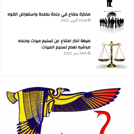
مذكرة بدفاع في جنحة بلطجة واستعراض القوه
22nd أكتوبر 2022
صيغة انذار امتناع عن تسليم ميراث وجنحه
مباشره لعدم تسليم الميراث
24th يناير 2022