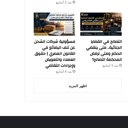
منذ 3 أسابيع
التصالح في القضايا
مسؤولية شركات الشحن
الجنائية.. متى ينقضي
عن تلف البضائع في
الحكم ومتى ترفض
القانون المصري | حقوق
المحكمة التصالح؟
العملاء والتعويض
وإجراءات التقاضي
منذ 3 أسابيع
منذ 4 أسابيع
اظهر المزيد