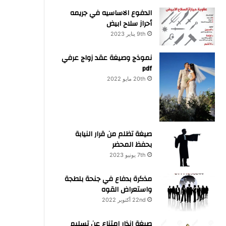
الدفوع الاساسيه في جريمه
أحراز سلاح ابيض
9th يناير 2023
نموذج وصيغة عقد زواج عرفي
pdf
20th مايو 2022
صيغة تظلم من قرار النيابة
بحفظ المحضر
7th يونيو 2023
مذكرة بدفاع في جنحة بلطجة
واستعراض القوه
22nd أكتوبر 2022
صيغة انذار امتناع عن تسليم