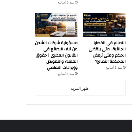
منذ 3 أسابيع
التصالح في القضايا
مسؤولية شركات الشحن
الجنائية.. متى ينقضي
عن تلف البضائع في
الحكم ومتى ترفض
القانون المصري | حقوق
المحكمة التصالح؟
العملاء والتعويض
وإجراءات التقاضي
منذ 3 أسابيع
منذ 4 أسابيع
اظهر المزيد