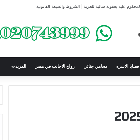
كومباوندات تحت الإنشاء | أهم البنود التي تحمي المشتري في القانون المصري
ضايا الاسره
محامي جنائي
زواج الاجانب في مصر
المزيد