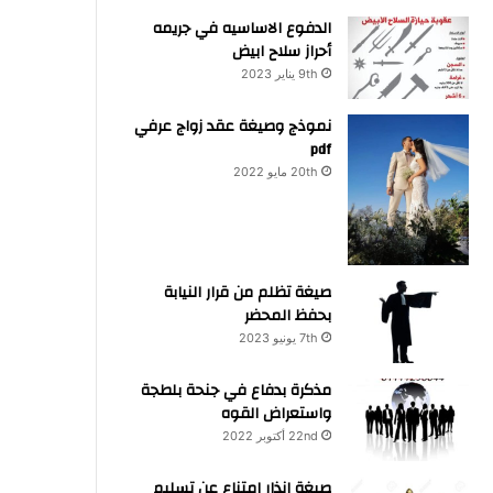
الدفوع الاساسيه في جريمه
أحراز سلاح ابيض
9th يناير 2023
نموذج وصيغة عقد زواج عرفي
pdf
20th مايو 2022
صيغة تظلم من قرار النيابة
بحفظ المحضر
7th يونيو 2023
مذكرة بدفاع في جنحة بلطجة
واستعراض القوه
22nd أكتوبر 2022
صيغة انذار امتناع عن تسليم