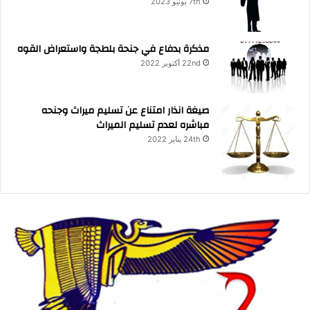
7th يونيو 2023
مذكرة بدفاع في جنحة بلطجة واستعراض القوه
22nd أكتوبر 2022
صيغة انذار امتناع عن تسليم ميراث وجنحه
مباشره لعدم تسليم الميراث
24th يناير 2022