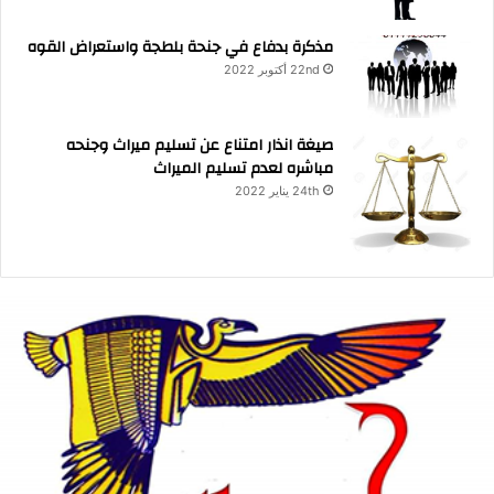
مذكرة بدفاع في جنحة بلطجة واستعراض القوه
22nd أكتوبر 2022
صيغة انذار امتناع عن تسليم ميراث وجنحه
مباشره لعدم تسليم الميراث
24th يناير 2022