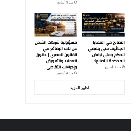
منذ 3 أسابيع
التصالح في القضايا
مسؤولية شركات الشحن
الجنائية.. متى ينقضي
عن تلف البضائع في
الحكم ومتى ترفض
القانون المصري | حقوق
المحكمة التصالح؟
العملاء والتعويض
وإجراءات التقاضي
منذ 3 أسابيع
منذ 4 أسابيع
اظهر المزيد