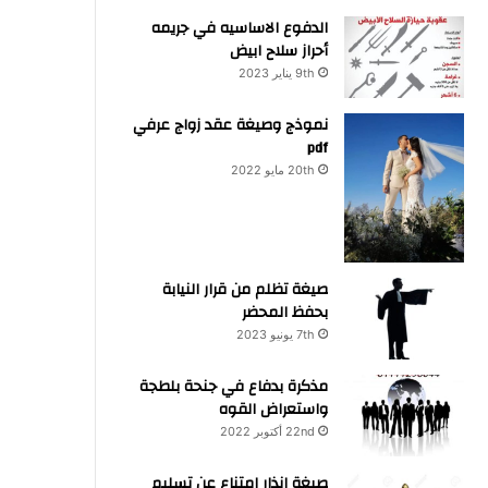
الدفوع الاساسيه في جريمه
أحراز سلاح ابيض
9th يناير 2023
نموذج وصيغة عقد زواج عرفي
pdf
20th مايو 2022
صيغة تظلم من قرار النيابة
بحفظ المحضر
7th يونيو 2023
مذكرة بدفاع في جنحة بلطجة
واستعراض القوه
22nd أكتوبر 2022
صيغة انذار امتناع عن تسليم