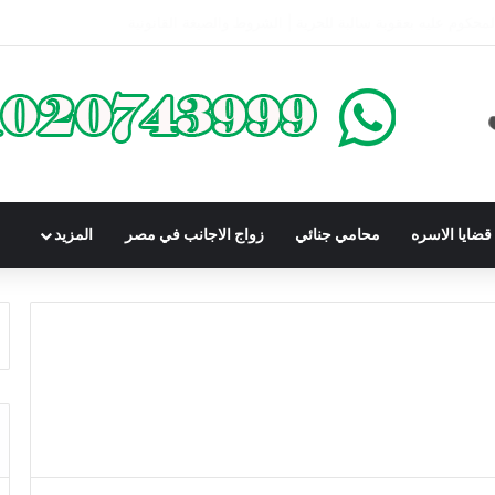
كومباوندات تحت الإنشاء | أهم البنود التي تحمي المشتري في القانون المصري
ضايا الاسره
محامي جنائي
زواج الاجانب في مصر
المزيد