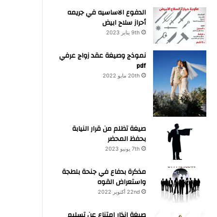
الدفوع الاساسيه في جريمه
أحراز سلاح ابيض
9th يناير 2023
نموذج وصيغة عقد زواج عرفي
pdf
20th مايو 2022
صيغة تظلم من قرار النيابة
بحفظ المحضر
7th يونيو 2023
مذكرة بدفاع في جنحة بلطجة
واستعراض القوه
22nd أكتوبر 2022
صيغة انذار امتناع عن تسليم