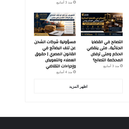
منذ 3 أسابيع
التصالح في القضايا
مسؤولية شركات الشحن
الجنائية.. متى ينقضي
عن تلف البضائع في
الحكم ومتى ترفض
القانون المصري | حقوق
المحكمة التصالح؟
العملاء والتعويض
وإجراءات التقاضي
منذ 3 أسابيع
منذ 4 أسابيع
اظهر المزيد