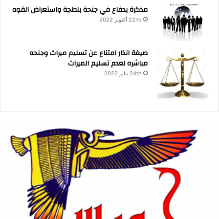
مذكرة بدفاع في جنحة بلطجة واستعراض القوه
22nd أكتوبر 2022
صيغة انذار امتناع عن تسليم ميراث وجنحه
مباشره لعدم تسليم الميراث
24th يناير 2022