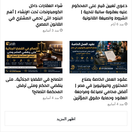
دعوى تعيين قيم على المحكوم
شراء العقارات داخل
عليه بعقوبة سالبة للحرية |
الكومباوندات تحت الإنشاء | أهم
الشروط والصيغة القانونية
البنود التي تحمي المشتري في
القانون المصري
منذ 6 أيام
منذ 3 أسابيع
عقود العمل الخاصة بصناع
التصالح في القضايا الجنائية.. متى
المحتوى واليوتيوبرز في مصر |
ينقضي الحكم ومتى ترفض
أفضل محامي لصياغة ومراجعة
المحكمة التصالح؟
العقود وحماية حقوق المؤثرين
منذ 4 أسابيع
منذ 4 أسابيع
اظهر المزيد