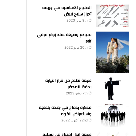
الدفوع الاساسيه في جريمه
أحراز سلاح ابيض
9th يناير 2023
نموذج وصيغة عقد زواج عرفي
pdf
20th مايو 2022
صيغة تظلم من قرار النيابة
بحفظ المحضر
7th يونيو 2023
مذكرة بدفاع في جنحة بلطجة
واستعراض القوه
22nd أكتوبر 2022
صيغة انذار امتناع عن تسليم