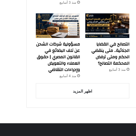
منذ 3 أسابيع
التصالح في القضايا
مسؤولية شركات الشحن
الجنائية.. متى ينقضي
عن تلف البضائع في
الحكم ومتى ترفض
القانون المصري | حقوق
المحكمة التصالح؟
العملاء والتعويض
وإجراءات التقاضي
منذ 3 أسابيع
منذ 4 أسابيع
اظهر المزيد