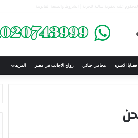
كومباوندات تحت الإنشاء | أهم البنود التي تحمي المشتري في القانون المصري
ضايا الاسره
محامي جنائي
زواج الاجانب في مصر
المزيد
حن