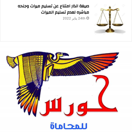
صيغة انذار امتناع عن تسليم ميراث وجنحه
مباشره لعدم تسليم الميراث
24th يناير 2022