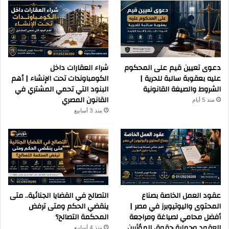
دعوى تعيين قيم على المحكوم
شراء العقارات داخل
عليه بعقوبة سالبة للحرية |
الكومباوندات تحت الإنشاء | أهم
الشروط والصيغة القانونية
البنود التي تحمي المشتري في
القانون المصري
منذ 5 أيام
منذ 3 أسابيع
عقود العمل الخاصة بصناع
التصالح في القضايا الجنائية.. متى
المحتوى واليوتيوبرز في مصر |
ينقضي الحكم ومتى ترفض
أفضل محامي لصياغة ومراجعة
المحكمة التصالح؟
العقود وحماية حقوق المؤثرين
منذ 4 أسابيع