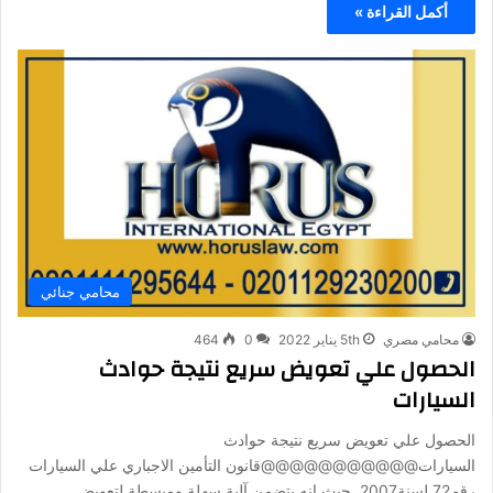
أكمل القراءة »
محامي جنائي
محامي مصري
5th يناير 2022
0
464
الحصول علي تعويض سريع نتيجة حوادث
السيارات
الحصول علي تعويض سريع نتيجة حوادث
السيارات@@@@@@@@@@@قانون التأمين الاجباري علي السيارات
رقم72 لسنة2007, حيث انه يتضمن آلية سهلة ومبسطة لتعويض…