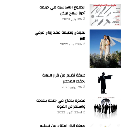
الدفوع الاساسيه في جريمه
أحراز سلاح ابيض
9th يناير 2023
نموذج وصيغة عقد زواج عرفي
pdf
20th مايو 2022
صيغة تظلم من قرار النيابة
بحفظ المحضر
7th يونيو 2023
مذكرة بدفاع في جنحة بلطجة
واستعراض القوه
22nd أكتوبر 2022
صيغة انذار امتناع عن تسليم