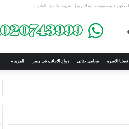
كومباوندات تحت الإنشاء | أهم البنود التي تحمي المشتري في القانون المصري
ضايا الاسره
محامي جنائي
زواج الاجانب في مصر
المزيد