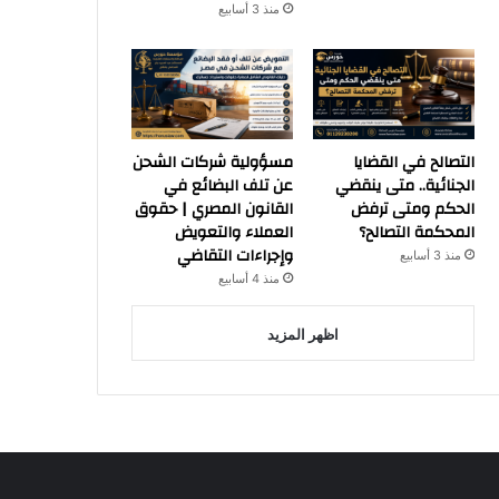
منذ 3 أسابيع
التصالح في القضايا
مسؤولية شركات الشحن
الجنائية.. متى ينقضي
عن تلف البضائع في
الحكم ومتى ترفض
القانون المصري | حقوق
المحكمة التصالح؟
العملاء والتعويض
وإجراءات التقاضي
منذ 3 أسابيع
منذ 4 أسابيع
اظهر المزيد