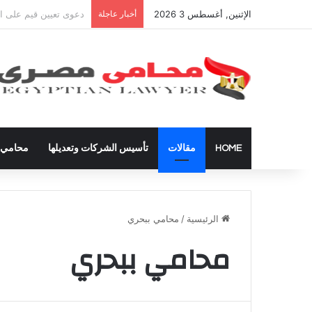
الإثنين, أغسطس 3 2026
أخبار عاجلة
شراء العقارات داخل ال
HOME
مقالات
تأسيس الشركات وتعديلها
محامي ق
الرئيسية
/
محامي ببحري
محامي ببحري