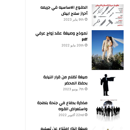
الدفوع الاساسيه في جريمه
أحراز سلاح ابيض
9th يناير 2023
نموذج وصيغة عقد زواج عرفي
pdf
20th مايو 2022
صيغة تظلم من قرار النيابة
بحفظ المحضر
7th يونيو 2023
مذكرة بدفاع في جنحة بلطجة
واستعراض القوه
22nd أكتوبر 2022
صيغة انذار امتناع عن تسليم