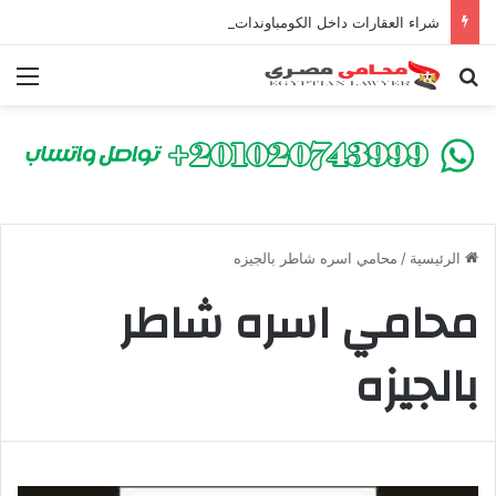
شراء العقارات داخل الكومباوندات تحت الإنشاء | أهم البنود التي تحمي المشتري في القانون المصري
بحث عن
الق
الرئيسية
/
محامي اسره شاطر بالجيزه
محامي اسره شاطر
بالجيزه