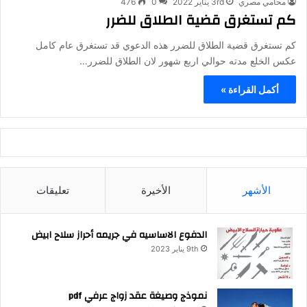
محامي مصري
3rd يناير 2022
0
476
كم تستغرق قضية الطلاق للضرر
كم تستغرق قضية الطلاق للضرر هذه الدعوي قد تستغرق عام كامل
عكس الخلع مدته حوالي اربع شهور لان الطلاق للضرر…
أكمل القراءة »
الأشهر
الأخيرة
تعليقات
الدفوع الاساسيه في جريمه أحراز سلاح ابيض
9th يناير 2023
نموذج وصيغة عقد زواج عرفي pdf