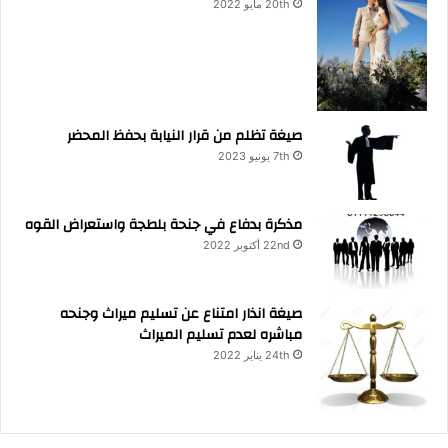
20th مايو 2022
صيغة تظلم من قرار النيابة بحفظ المحضر
7th يونيو 2023
مذكرة بدفاع في جنحة بلطجة واستعراض القوه
22nd أكتوبر 2022
صيغة انذار امتناع عن تسليم ميراث وجنحه
مباشره لعدم تسليم الميراث
24th يناير 2022