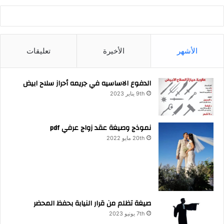
الأشهر
الأخيرة
تعليقات
الدفوع الاساسيه في جريمه أحراز سلاح ابيض
9th يناير 2023
نموذج وصيغة عقد زواج عرفي pdf
20th مايو 2022
صيغة تظلم من قرار النيابة بحفظ المحضر
7th يونيو 2023