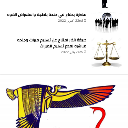
مذكرة بدفاع في جنحة بلطجة واستعراض القوه
22nd أكتوبر 2022
صيغة انذار امتناع عن تسليم ميراث وجنحه
مباشره لعدم تسليم الميراث
24th يناير 2022